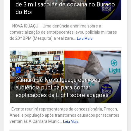
de 3 mil sacolés de cocaína no Buraco
do Boi
NOVA IGUAÇU – Uma denúncia anônima sobre a
comercialização de entorpecentes levou policiais militares
do 20º BPM (Mesquita) a realizare...
Leia Mais
8
Câmara de Nova Iguaçu convoca
audiência pública para cobrar
explicações da Light sobre apagões
Evento reunirá representantes da concessionária, Procon,
Aneel e população após transtornos causados por recentes
ventanias A Câmara Munic...
Leia Mais