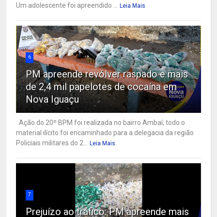
Um adolescente foi apreendido ...
Leia Mais
6
PM apreende revólver raspado e mais
de 2,4 mil papelotes de cocaína em
Nova Iguaçu
Ação do 20º BPM foi realizada no bairro Ambaí; todo o
material ilícito foi encaminhado para a delegacia da região
Policiais militares do 2...
Leia Mais
7
Prejuízo ao tráfico: PM apreende mais