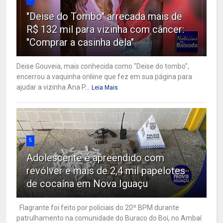
"Deise do Tombo" arrecada mais de
R$ 132 mil para vizinha com câncer:
"Comprar a casinha dela"
Deise Gouveia, mais conhecida como "Deise do tombo",
encerrou a vaquinha onliine que fez em sua página para
ajudar a vizinha Ana P...
Leia Mais
5
Adolescente é apreendido com
revólver e mais de 2,4 mil papelotes
de cocaína em Nova Iguaçu
Flagrante foi feito por policiais do 20º BPM durante
patrulhamento na comunidade do Buraco do Boi, no Ambaí