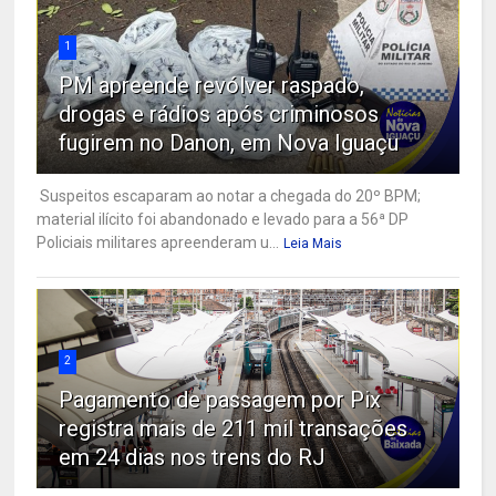
1
PM apreende revólver raspado,
drogas e rádios após criminosos
fugirem no Danon, em Nova Iguaçu
Suspeitos escaparam ao notar a chegada do 20º BPM;
material ilícito foi abandonado e levado para a 56ª DP
Policiais militares apreenderam u...
Leia Mais
2
Pagamento de passagem por Pix
registra mais de 211 mil transações
em 24 dias nos trens do RJ