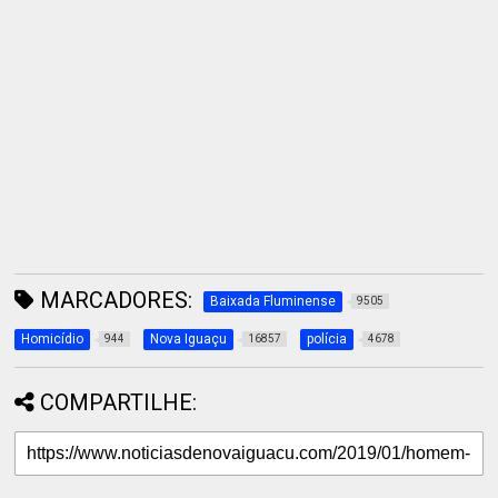
MARCADORES:
Baixada Fluminense
9505
Homicídio
Nova Iguaçu
polícia
944
16857
4678
COMPARTILHE: