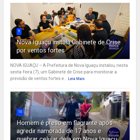
9
Nova Iguaçu instala Gabinete de Crise
por ventos fortes
NOVA IGUAÇU – A Prefeitura de Nova Iguaçu instalou, nesta
sexta-feira (7), um Gabinete de Crise para monitorar a
previsão de ventos fortes e...
Leia Mais
10
Homem é preso em flagrante após
agredir namorada de 17 anos e
quebrar celular dela em Nova Iguaçu