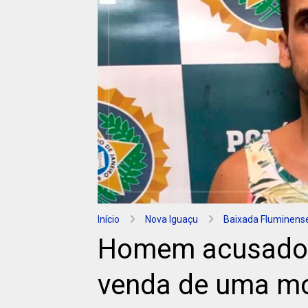
Início
Nova Iguaçu
Baixada Fluminens
Homem acusado d
venda de uma mo