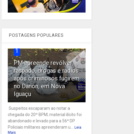
POSTAGENS POPULARES
1
PM apreende revólver
raspado, drogas e rádios
após criminosos fugirem
no Danon, em Nova
Iguaçu
Suspeitos escaparam ao notar a
chegada do 20º BPM; material ilícito foi
abandonado e levado para a 56ª DP
Policiais militares apreenderam u...
Leia
Mais