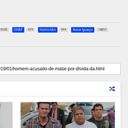
DHBF
Homicídio
Nova Iguaçu
9505
679
944
16857