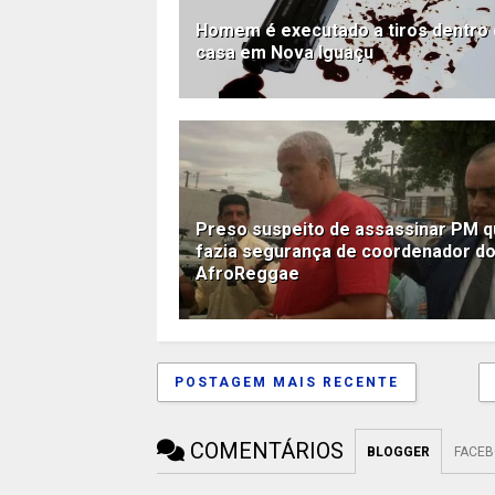
Homem é executado a tiros dentro
casa em Nova Iguaçu
Preso suspeito de assassinar PM 
fazia segurança de coordenador d
AfroReggae
POSTAGEM MAIS RECENTE
COMENTÁRIOS
BLOGGER
FACE