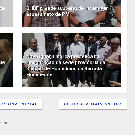
 de
DHBF prende suspeito de incentivar
assassinato de PM
Nova Iguaçu marca presença na
que
inauguração da sede provisória da
o
Divisão de Homicídios da Baixada
Fluminense
PÁGINA INICIAL
POSTAGEM MAIS ANTIGA
BOOK