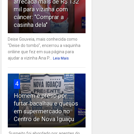
arrecada mais de R$ 132
mil para vizinha com
câncer: "Comprar a
casinha dela"
Deise Gouveia, mais conhecida como
"Deise do tombo", encerrou a vaquinha
onliine que fez em sua página para
ajudar a vizinha Ana P...
Leia Mais
4
Homem é preso por
furtar bacalhau e queijos
em supermercado no
Centro de Nova Iguaçu
Suspeito foi abordado por agentes do