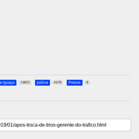
a Iguaçu
polícia
Presos
16855
4678
8