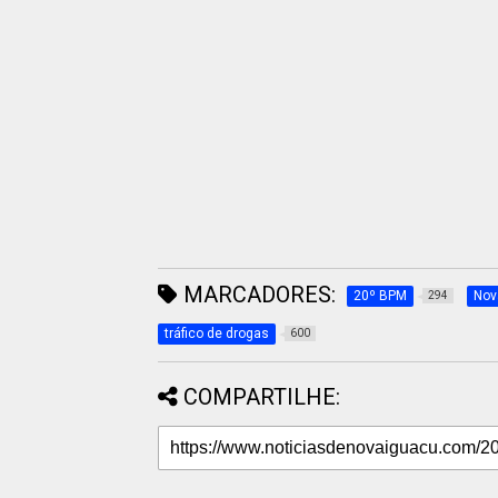
MARCADORES:
20º BPM
Nov
294
tráfico de drogas
600
COMPARTILHE: