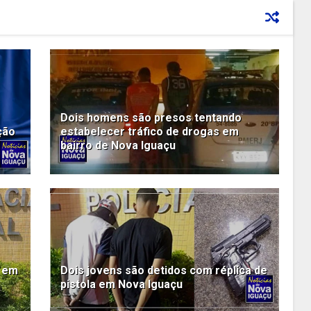
Dois homens são presos tentando
ção
estabelecer tráfico de drogas em
bairro de Nova Iguaçu
s em
Dois jovens são detidos com réplica de
pistola em Nova Iguaçu