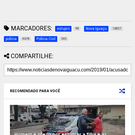
MARCADORES:
estupro
Nova Iguaçu
98
16857
polícia
Polícia Civil
4678
345
COMPARTILHE:
RECOMENDADO PARA VOCÊ
Homem é preso por estuprar a filha e as