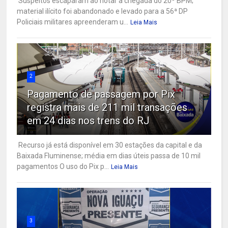
Suspeitos escaparam ao notar a chegada do 20º BPM;
material ilícito foi abandonado e levado para a 56ª DP
Policiais militares apreenderam u...
Leia Mais
2
Pagamento de passagem por Pix
registra mais de 211 mil transações
em 24 dias nos trens do RJ
Recurso já está disponível em 30 estações da capital e da
Baixada Fluminense; média em dias úteis passa de 10 mil
pagamentos O uso do Pix p...
Leia Mais
3