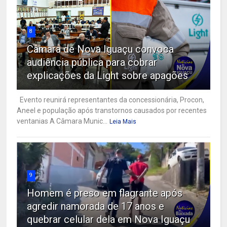
8
Câmara de Nova Iguaçu convoca
audiência pública para cobrar
explicações da Light sobre apagões
Evento reunirá representantes da concessionária, Procon,
Aneel e população após transtornos causados por recentes
ventanias A Câmara Munic...
Leia Mais
9
Homem é preso em flagrante após
agredir namorada de 17 anos e
quebrar celular dela em Nova Iguaçu