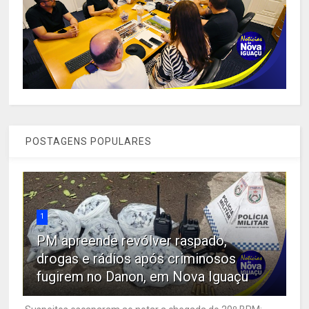
POSTAGENS POPULARES
1
PM apreende revólver raspado,
drogas e rádios após criminosos
fugirem no Danon, em Nova Iguaçu