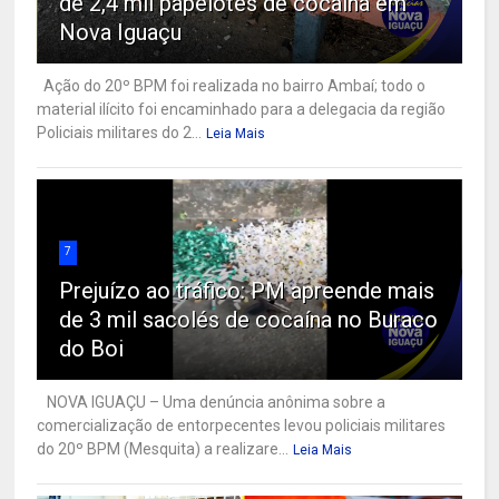
de 2,4 mil papelotes de cocaína em
Nova Iguaçu
Ação do 20º BPM foi realizada no bairro Ambaí; todo o
material ilícito foi encaminhado para a delegacia da região
Policiais militares do 2...
Leia Mais
7
Prejuízo ao tráfico: PM apreende mais
de 3 mil sacolés de cocaína no Buraco
do Boi
NOVA IGUAÇU – Uma denúncia anônima sobre a
comercialização de entorpecentes levou policiais militares
do 20º BPM (Mesquita) a realizare...
Leia Mais