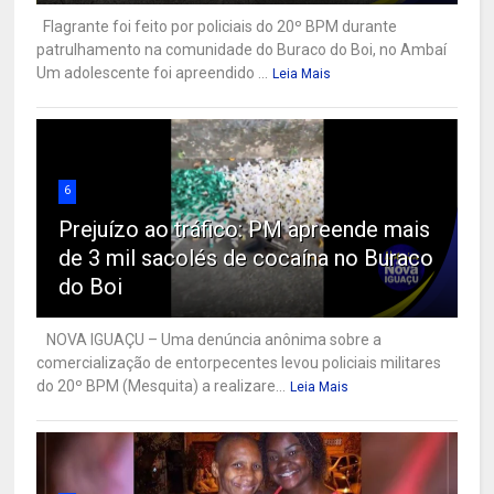
Flagrante foi feito por policiais do 20º BPM durante
patrulhamento na comunidade do Buraco do Boi, no Ambaí
Um adolescente foi apreendido ...
Leia Mais
6
Prejuízo ao tráfico: PM apreende mais
de 3 mil sacolés de cocaína no Buraco
do Boi
NOVA IGUAÇU – Uma denúncia anônima sobre a
comercialização de entorpecentes levou policiais militares
do 20º BPM (Mesquita) a realizare...
Leia Mais