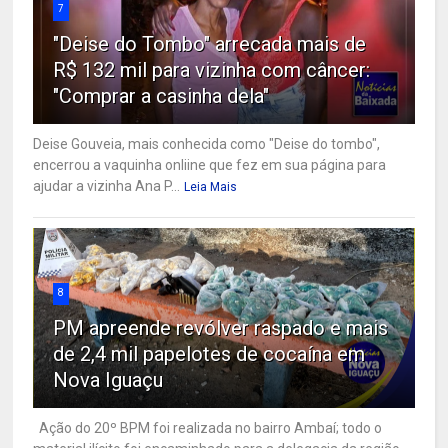
7
"Deise do Tombo" arrecada mais de
R$ 132 mil para vizinha com câncer:
"Comprar a casinha dela"
Deise Gouveia, mais conhecida como "Deise do tombo",
encerrou a vaquinha onliine que fez em sua página para
ajudar a vizinha Ana P...
Leia Mais
8
PM apreende revólver raspado e mais
de 2,4 mil papelotes de cocaína em
Nova Iguaçu
Ação do 20º BPM foi realizada no bairro Ambaí; todo o