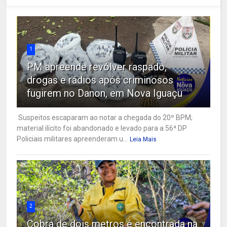
1
PM apreende revólver raspado,
drogas e rádios após criminosos
fugirem no Danon, em Nova Iguaçu
Suspeitos escaparam ao notar a chegada do 20º BPM;
material ilícito foi abandonado e levado para a 56ª DP
Policiais militares apreenderam u...
Leia Mais
2
Cobra de dois metros é encontrada na