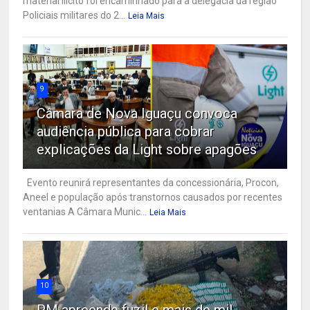
material ilícito foi encaminhado para a delegacia da região
Policiais militares do 2...
Leia Mais
9
Câmara de Nova Iguaçu convoca
audiência pública para cobrar
explicações da Light sobre apagões
Evento reunirá representantes da concessionária, Procon,
Aneel e população após transtornos causados por recentes
ventanias A Câmara Munic...
Leia Mais
10
PM apreende fuzil e mais de mil