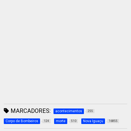
MARCADORES:
acontecimentos
255
Corpo de Bombeiros
morte
Nova Iguaçu
124
510
16855