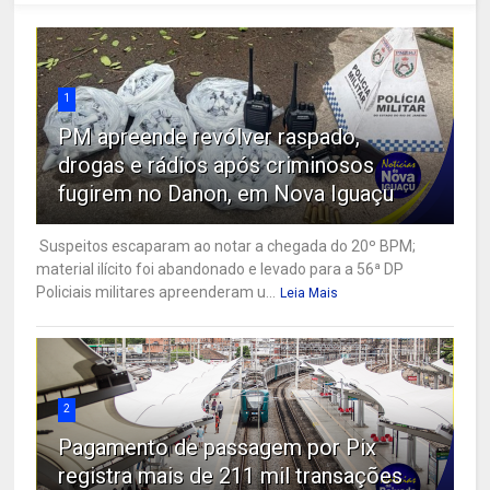
1
PM apreende revólver raspado,
drogas e rádios após criminosos
fugirem no Danon, em Nova Iguaçu
Suspeitos escaparam ao notar a chegada do 20º BPM;
material ilícito foi abandonado e levado para a 56ª DP
Policiais militares apreenderam u...
Leia Mais
2
Pagamento de passagem por Pix
registra mais de 211 mil transações