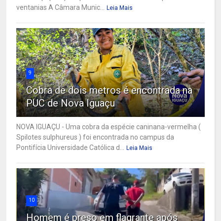
ventanias A Câmara Munic...
Leia Mais
9
Cobra de dois metros é encontrada na
PUC de Nova Iguaçu
NOVA IGUAÇU - Uma cobra da espécie caninana-vermelha (
Spilotes sulphureus ) foi encontrada no campus da
Pontifícia Universidade Católica d...
Leia Mais
10
Homem é preso em flagrante após