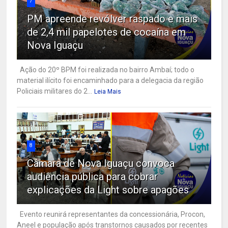
7
PM apreende revólver raspado e mais
de 2,4 mil papelotes de cocaína em
Nova Iguaçu
Ação do 20º BPM foi realizada no bairro Ambaí; todo o
material ilícito foi encaminhado para a delegacia da região
Policiais militares do 2...
Leia Mais
8
Câmara de Nova Iguaçu convoca
audiência pública para cobrar
explicações da Light sobre apagões
Evento reunirá representantes da concessionária, Procon,
Aneel e população após transtornos causados por recentes