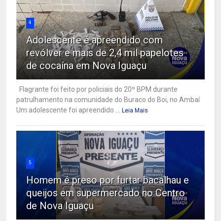
4
Adolescente é apreendido com
revólver e mais de 2,4 mil papelotes
de cocaína em Nova Iguaçu
Flagrante foi feito por policiais do 20º BPM durante
patrulhamento na comunidade do Buraco do Boi, no Ambaí
Um adolescente foi apreendido ...
Leia Mais
5
Homem é preso por furtar bacalhau e
queijos em supermercado no Centro
de Nova Iguaçu