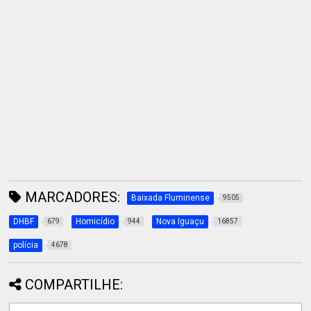
MARCADORES:
Baixada Fluminense
9505
DHBF
Homicídio
Nova Iguaçu
679
944
16857
polícia
4678
COMPARTILHE: