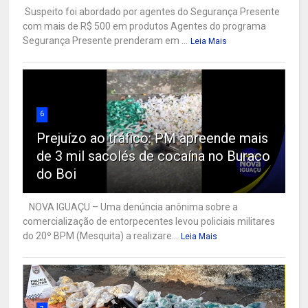
Suspeito foi abordado por agentes do Segurança Presente
com mais de R$ 500 em produtos Agentes do programa
Segurança Presente prenderam em ...
Leia Mais
6
Prejuízo ao tráfico: PM apreende mais
de 3 mil sacolés de cocaína no Buraco
do Boi
NOVA IGUAÇU – Uma denúncia anônima sobre a
comercialização de entorpecentes levou policiais militares
do 20º BPM (Mesquita) a realizare...
Leia Mais