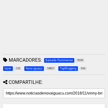
MARCADORES:
Baixada Fluminense
9505
lazer
Nova Iguaçu
TopShopping
125
16857
563
COMPARTILHE: