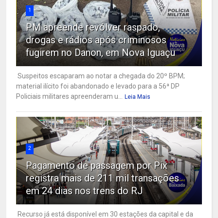
1
PM apreende revólver raspado,
drogas e rádios após criminosos
fugirem no Danon, em Nova Iguaçu
Suspeitos escaparam ao notar a chegada do 20º BPM;
material ilícito foi abandonado e levado para a 56ª DP
Policiais militares apreenderam u...
Leia Mais
2
Pagamento de passagem por Pix
registra mais de 211 mil transações
em 24 dias nos trens do RJ
Recurso já está disponível em 30 estações da capital e da