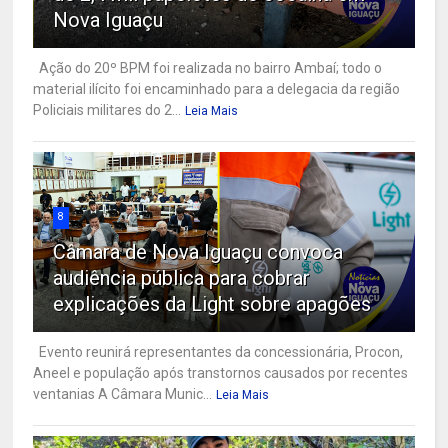
Nova Iguaçu
Ação do 20º BPM foi realizada no bairro Ambaí; todo o
material ilícito foi encaminhado para a delegacia da região
Policiais militares do 2...
Leia Mais
8
Câmara de Nova Iguaçu convoca
audiência pública para cobrar
explicações da Light sobre apagões
Evento reunirá representantes da concessionária, Procon,
Aneel e população após transtornos causados por recentes
ventanias A Câmara Munic...
Leia Mais