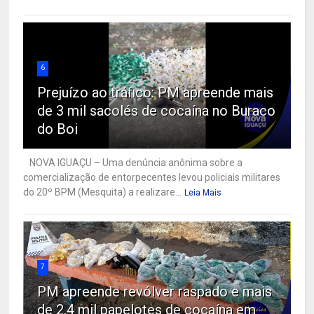
6
Prejuízo ao tráfico: PM apreende mais
de 3 mil sacolés de cocaína no Buraco
do Boi
NOVA IGUAÇU – Uma denúncia anônima sobre a
comercialização de entorpecentes levou policiais militares
do 20º BPM (Mesquita) a realizare...
Leia Mais
7
PM apreende revólver raspado e mais
de 2,4 mil papelotes de cocaína em