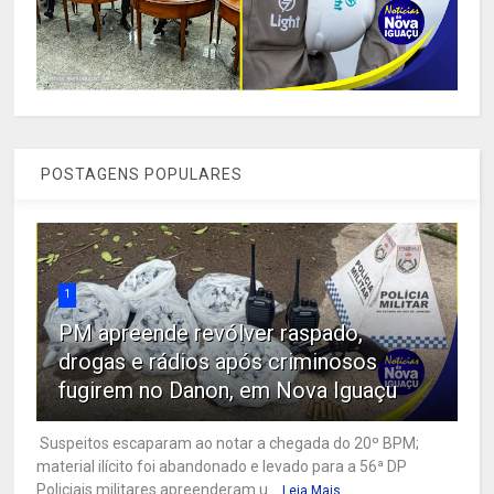
POSTAGENS POPULARES
1
PM apreende revólver raspado,
drogas e rádios após criminosos
fugirem no Danon, em Nova Iguaçu
Suspeitos escaparam ao notar a chegada do 20º BPM;
material ilícito foi abandonado e levado para a 56ª DP
Policiais militares apreenderam u...
Leia Mais