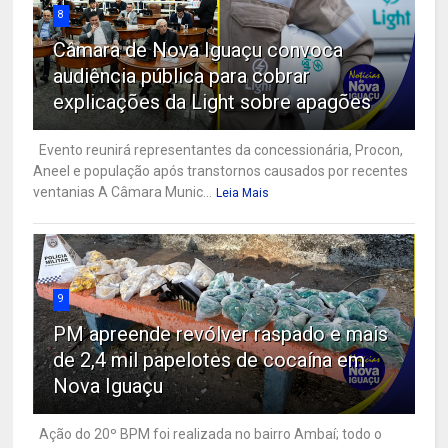
8
Câmara de Nova Iguaçu convoca
audiência pública para cobrar
explicações da Light sobre apagões
Evento reunirá representantes da concessionária, Procon,
Aneel e população após transtornos causados por recentes
ventanias A Câmara Munic...
Leia Mais
9
PM apreende revólver raspado e mais
de 2,4 mil papelotes de cocaína em
Nova Iguaçu
Ação do 20º BPM foi realizada no bairro Ambaí; todo o