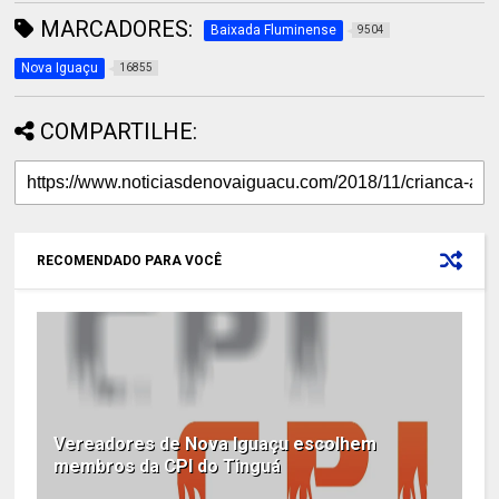
MARCADORES:
Baixada Fluminense
9504
Nova Iguaçu
16855
COMPARTILHE:
RECOMENDADO PARA VOCÊ
Vereadores de Nova Iguaçu escolhem
membros da CPI do Tinguá