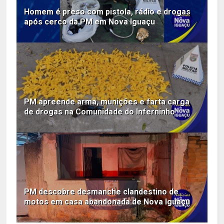
Homem é preso com pistola, rádio e drogas
após cerco da PM em Nova Iguaçu
PM apreende arma, munições e farta carga
de drogas na Comunidade do Inferninho
PM descobre desmanche clandestino de
motos em casa abandonada de Nova Iguaçu