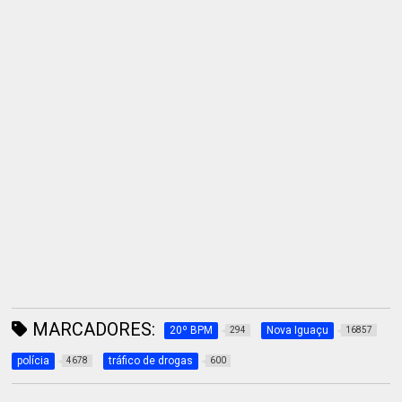
MARCADORES:
20º BPM
Nova Iguaçu
294
16857
polícia
tráfico de drogas
4678
600