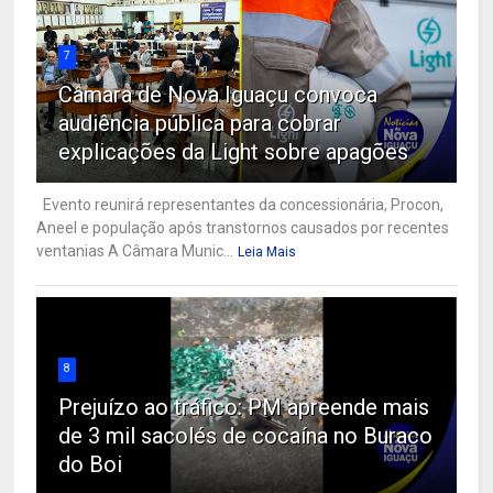
7
Câmara de Nova Iguaçu convoca
audiência pública para cobrar
explicações da Light sobre apagões
Evento reunirá representantes da concessionária, Procon,
Aneel e população após transtornos causados por recentes
ventanias A Câmara Munic...
Leia Mais
8
Prejuízo ao tráfico: PM apreende mais
de 3 mil sacolés de cocaína no Buraco
do Boi