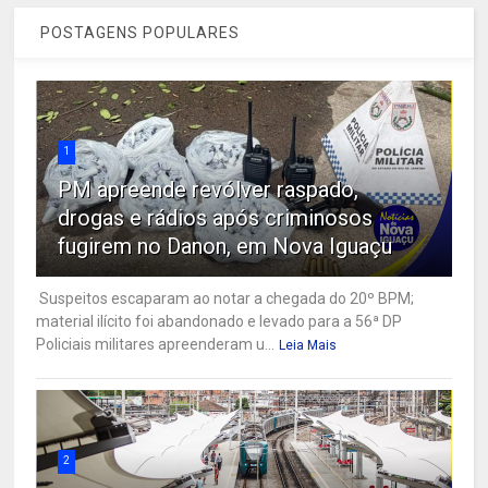
POSTAGENS POPULARES
1
PM apreende revólver raspado,
drogas e rádios após criminosos
fugirem no Danon, em Nova Iguaçu
Suspeitos escaparam ao notar a chegada do 20º BPM;
material ilícito foi abandonado e levado para a 56ª DP
Policiais militares apreenderam u...
Leia Mais
2