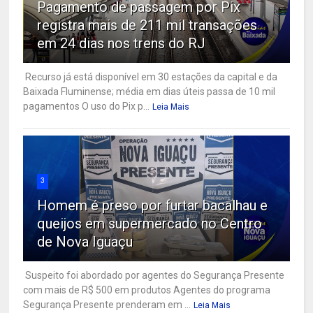
Pagamento de passagem por Pix
registra mais de 211 mil transações
em 24 dias nos trens do RJ
Recurso já está disponível em 30 estações da capital e da
Baixada Fluminense; média em dias úteis passa de 10 mil
pagamentos O uso do Pix p...
Leia Mais
3
Homem é preso por furtar bacalhau e
queijos em supermercado no Centro
de Nova Iguaçu
Suspeito foi abordado por agentes do Segurança Presente
com mais de R$ 500 em produtos Agentes do programa
Segurança Presente prenderam em ...
Leia Mais