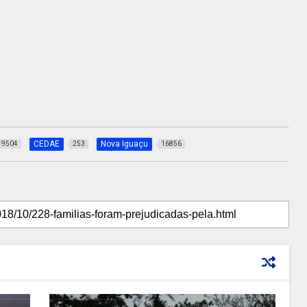
CEDAE
Nova Iguaçu
9504
253
16856