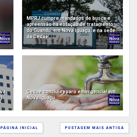
MPRJ cumpre mandados de busca e
apreensão na estação de tratamento
do Guandu, em Nova Iguaçu, e na sede
da Cedae
iva
Cedae conclui reparo emergencial em
)
Nova Iguaçu
PÁGINA INICIAL
POSTAGEM MAIS ANTIGA