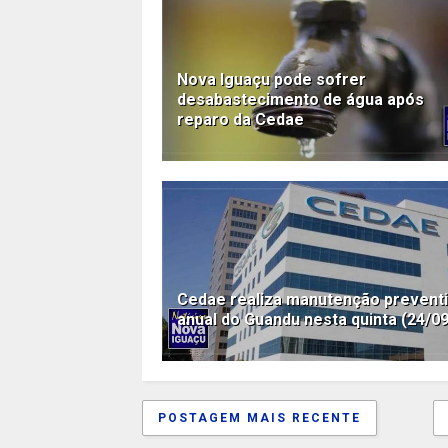
Nova Iguaçu pode sofrer
desabastecimento de água após
reparo da Cedae
Cedae realiza manutenção prevent
anual do Guandu nesta quinta (24/09
POSTAGEM MAIS RECENTE