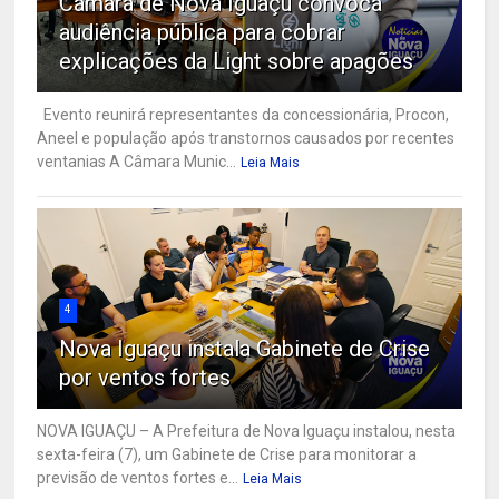
Câmara de Nova Iguaçu convoca
audiência pública para cobrar
explicações da Light sobre apagões
Evento reunirá representantes da concessionária, Procon,
Aneel e população após transtornos causados por recentes
ventanias A Câmara Munic...
Leia Mais
4
Nova Iguaçu instala Gabinete de Crise
por ventos fortes
NOVA IGUAÇU – A Prefeitura de Nova Iguaçu instalou, nesta
sexta-feira (7), um Gabinete de Crise para monitorar a
previsão de ventos fortes e...
Leia Mais