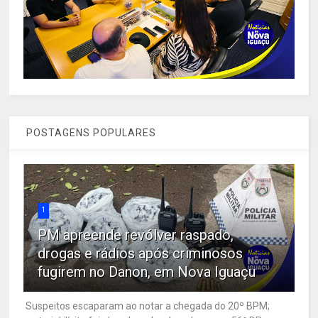
POSTAGENS POPULARES
1
PM apreende revólver raspado,
drogas e rádios após criminosos
fugirem no Danon, em Nova Iguaçu
Suspeitos escaparam ao notar a chegada do 20º BPM;