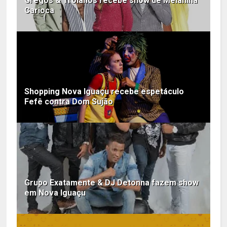
Gregos & Troianos recebe show de Melanina
Carioca
Shopping Nova Iguaçu recebe espetáculo
Fefê contra Dom Sujão
Grupo Exatamente & DJ Detonna fazem show
em Nova Iguaçu