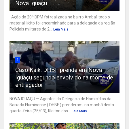
Nova Iguaçu
Ação do 20º BPM foi realizada no bairro Ambaí; todo o
material ilícito foi encaminhado para a delegacia da região
Policiais militares do 2...
Leia Mais
7
Caso Kaik: DHBF prende em Nova
Iguaçu segundo envolvido na morte de
entregador
NOVA IGUAÇU — Agentes da Delegacia de Homicídios da
Baixada Fluminense ( DHBF ) prenderam, na manhã desta
quarta-feira (25/03), Kleiton dos...
Leia Mais