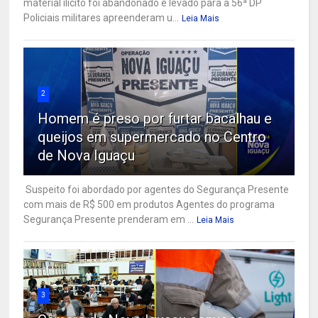
material ilícito foi abandonado e levado para a 56ª DP
Policiais militares apreenderam u...
Leia Mais
2
Homem é preso por furtar bacalhau e
queijos em supermercado no Centro
de Nova Iguaçu
Suspeito foi abordado por agentes do Segurança Presente
com mais de R$ 500 em produtos Agentes do programa
Segurança Presente prenderam em ...
Leia Mais
3