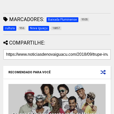
MARCADORES:
Baixada Fluminense
9505
cultura
Nova Iguaçu
956
16857
COMPARTILHE:
RECOMENDADO PARA VOCÊ