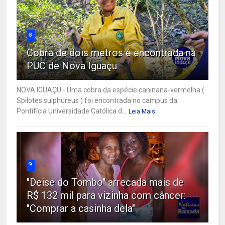
8
Cobra de dois metros é encontrada na
PUC de Nova Iguaçu
NOVA IGUAÇU - Uma cobra da espécie caninana-vermelha (
Spilotes sulphureus ) foi encontrada no campus da
Pontifícia Universidade Católica d...
Leia Mais
9
"Deise do Tombo" arrecada mais de
R$ 132 mil para vizinha com câncer:
"Comprar a casinha dela"