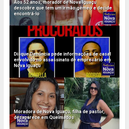
Aos 52 anos, morador de Nova Iguaçu
descobre que tem um irmão gêmeo e decide
encontrá-lo
Disque Denúncia pede informações de casal
envolvido no assassinato de empresário em
Nova Iguaçu
Moradora de Nova Iguaçu, filha de pastor,
desaparece em Queimados