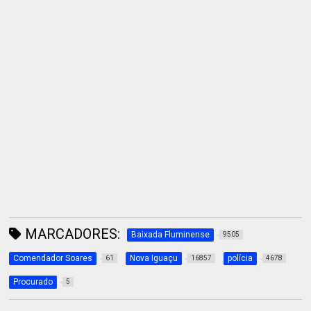
MARCADORES:
Baixada Fluminense
9505
Comendador Soares
Nova Iguaçu
polícia
61
16857
4678
Procurado
5