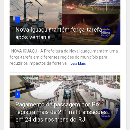
3
Nova Iguaçu mantém força-tarefa
após ventania
NOVA IGUAÇU - A Prefeitura de Nova Iguaçu mantém uma
força-tarefa em diferentes regiões do município para
reduzir os impactos da forte ve...
Leia Mais
4
Pagamento de passagem por Pix
registra mais de 211 mil transações
em 24 dias nos trens do RJ