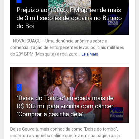
Prejuízo ao tráfico: PM apreende mais
de 3 mil sacolés de cocaína no Buraco
do Boi
NOVA IGUAÇU – Uma denúncia anônima sobre a
comercialização de entorpecentes levou policiais militares
do 20º BPM (Mesquita) a realizare...
Leia Mais
7
"Deise do Tombo" arrecada mais de
R$ 132 mil para vizinha com câncer:
"Comprar a casinha dela"
Deise Gouveia, mais conhecida como "Deise do tombo",
encerrou a vaquinha onliine que fez em sua página para