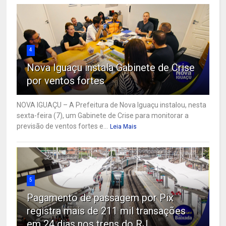
4
Nova Iguaçu instala Gabinete de Crise
por ventos fortes
NOVA IGUAÇU – A Prefeitura de Nova Iguaçu instalou, nesta
sexta-feira (7), um Gabinete de Crise para monitorar a
previsão de ventos fortes e...
Leia Mais
5
Pagamento de passagem por Pix
registra mais de 211 mil transações
em 24 dias nos trens do RJ