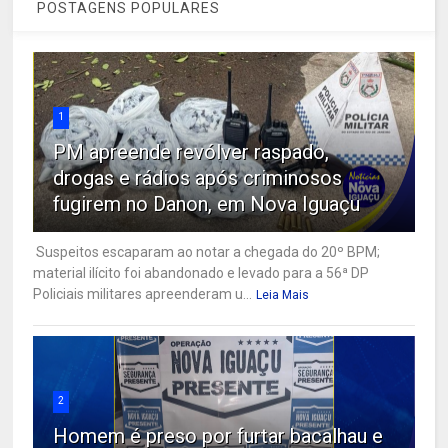
POSTAGENS POPULARES
1
PM apreende revólver raspado,
drogas e rádios após criminosos
fugirem no Danon, em Nova Iguaçu
Suspeitos escaparam ao notar a chegada do 20º BPM;
material ilícito foi abandonado e levado para a 56ª DP
Policiais militares apreenderam u...
Leia Mais
2
Homem é preso por furtar bacalhau e