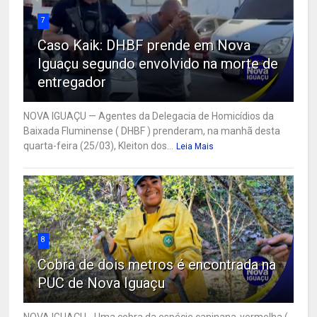
7
Caso Kaik: DHBF prende em Nova
Iguaçu segundo envolvido na morte de
entregador
NOVA IGUAÇU — Agentes da Delegacia de Homicídios da
Baixada Fluminense ( DHBF ) prenderam, na manhã desta
quarta-feira (25/03), Kleiton dos...
Leia Mais
8
Cobra de dois metros é encontrada na
PUC de Nova Iguaçu
NOVA IGUAÇU - Uma cobra da espécie caninana-vermelha (