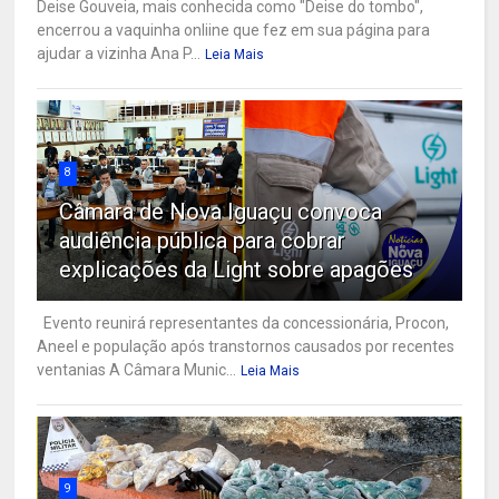
Deise Gouveia, mais conhecida como "Deise do tombo",
encerrou a vaquinha onliine que fez em sua página para
ajudar a vizinha Ana P...
Leia Mais
8
Câmara de Nova Iguaçu convoca
audiência pública para cobrar
explicações da Light sobre apagões
Evento reunirá representantes da concessionária, Procon,
Aneel e população após transtornos causados por recentes
ventanias A Câmara Munic...
Leia Mais
9