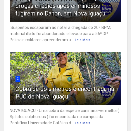
drogas e rádios após criminosos
fugirem no Danon, em Nova Iguaçu
Suspeitos escaparam ao notar a chegada do 20º BPM;
material ilícito foi abandonado e levado para a 56ª DP
Policiais militares apreenderam u...
Leia Mais
2
Cobra de dois metros é encontrada na
PUC de Nova Iguaçu
NOVA IGUAÇU - Uma cobra da espécie caninana-vermelha (
Spilotes sulphureus ) foi encontrada no campus da
Pontifícia Universidade Católica d...
Leia Mais