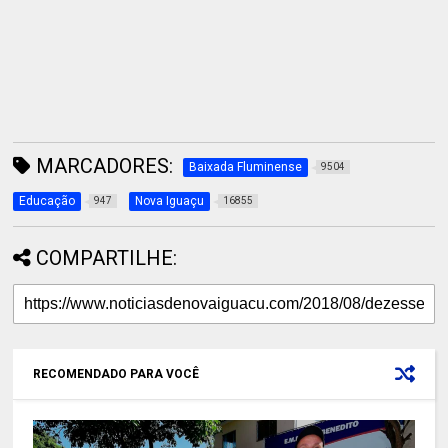
MARCADORES:
Baixada Fluminense
9504
Educação
Nova Iguaçu
947
16855
COMPARTILHE:
RECOMENDADO PARA VOCÊ