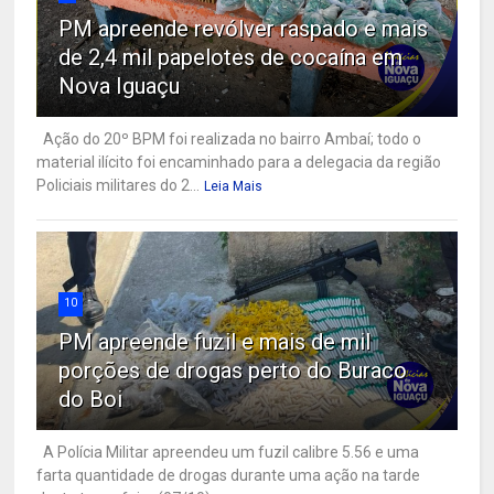
PM apreende revólver raspado e mais
de 2,4 mil papelotes de cocaína em
Nova Iguaçu
Ação do 20º BPM foi realizada no bairro Ambaí; todo o
material ilícito foi encaminhado para a delegacia da região
Policiais militares do 2...
Leia Mais
10
PM apreende fuzil e mais de mil
porções de drogas perto do Buraco
do Boi
A Polícia Militar apreendeu um fuzil calibre 5.56 e uma
farta quantidade de drogas durante uma ação na tarde