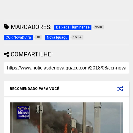
MARCADORES:
Baixada Fluminense
9504
CCR NovaDutra
Nova Iguaçu
18
16856
COMPARTILHE:
RECOMENDADO PARA VOCÊ