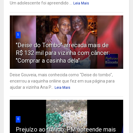
Um adolescente foi apreendido ...
Leia Mais
5
"Deise do Tombo" arrecada mais de
R$ 132 mil para vizinha com câncer:
"Comprar a casinha dela"
Deise Gouveia, mais conhecida como "Deise do tombo",
encerrou a vaquinha onliine que fez em sua página para
ajudar a vizinha Ana P...
Leia Mais
6
Prejuízo ao tráfico: PM apreende mais