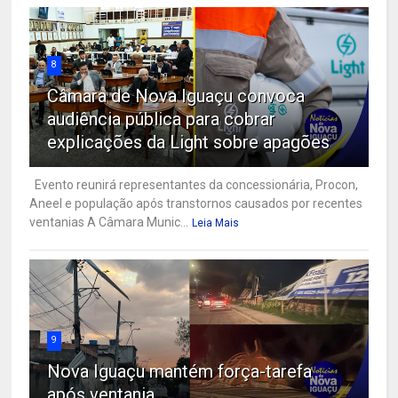
8
Câmara de Nova Iguaçu convoca
audiência pública para cobrar
explicações da Light sobre apagões
Evento reunirá representantes da concessionária, Procon,
Aneel e população após transtornos causados por recentes
ventanias A Câmara Munic...
Leia Mais
9
Nova Iguaçu mantém força-tarefa
após ventania