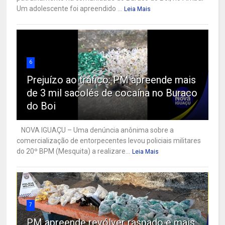
Um adolescente foi apreendido ...
Leia Mais
6
Prejuízo ao tráfico: PM apreende mais
de 3 mil sacolés de cocaína no Buraco
do Boi
NOVA IGUAÇU – Uma denúncia anônima sobre a
comercialização de entorpecentes levou policiais militares
do 20º BPM (Mesquita) a realizare...
Leia Mais
7
PM apreende revólver raspado e mais