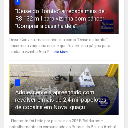
4
"Deise do Tombo" arrecada mais de
R$ 132 mil para vizinha com câncer:
"Comprar a casinha dela"
Deise Gouveia, mais conhecida como "Deise do tombo",
encerrou a vaquinha onliine que fez em sua página para
ajudar a vizinha Ana P...
Leia Mais
5
Adolescente é apreendido com
revólver e mais de 2,4 mil papelotes
de cocaína em Nova Iguaçu
Flagrante foi feito por policiais do 20º BPM durante
patrulhamento na comunidade do Buraco do Boi, no Ambaí