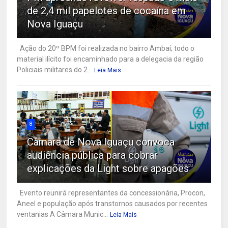
de 2,4 mil papelotes de cocaína em
Nova Iguaçu
Ação do 20º BPM foi realizada no bairro Ambaí; todo o
material ilícito foi encaminhado para a delegacia da região
Policiais militares do 2...
Leia Mais
8
Câmara de Nova Iguaçu convoca
audiência pública para cobrar
explicações da Light sobre apagões
Evento reunirá representantes da concessionária, Procon,
Aneel e população após transtornos causados por recentes
ventanias A Câmara Munic...
Leia Mais