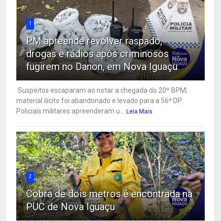
1
PM apreende revólver raspado,
drogas e rádios após criminosos
fugirem no Danon, em Nova Iguaçu
Suspeitos escaparam ao notar a chegada do 20º BPM;
material ilícito foi abandonado e levado para a 56ª DP
Policiais militares apreenderam u...
Leia Mais
2
Cobra de dois metros é encontrada na
PUC de Nova Iguaçu