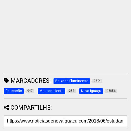
MARCADORES:
Baixada Fluminense
9504
Educação
Meio ambiente
Nova Iguaçu
947
232
16856
COMPARTILHE: