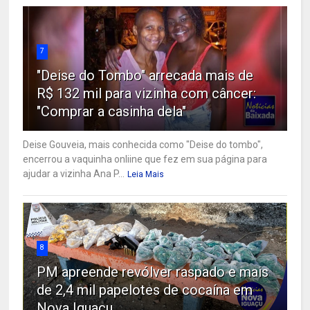
7
"Deise do Tombo" arrecada mais de
R$ 132 mil para vizinha com câncer:
"Comprar a casinha dela"
Deise Gouveia, mais conhecida como "Deise do tombo",
encerrou a vaquinha onliine que fez em sua página para
ajudar a vizinha Ana P...
Leia Mais
8
PM apreende revólver raspado e mais
de 2,4 mil papelotes de cocaína em
Nova Iguaçu