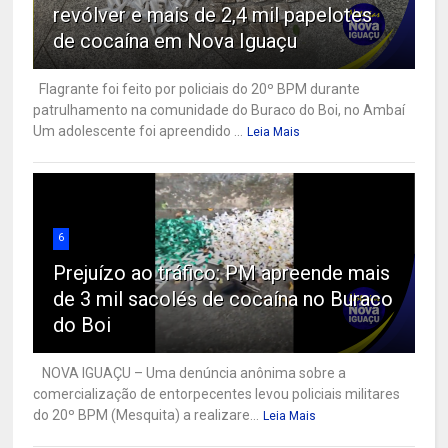
revólver e mais de 2,4 mil papelotes
de cocaína em Nova Iguaçu
Flagrante foi feito por policiais do 20º BPM durante
patrulhamento na comunidade do Buraco do Boi, no Ambaí
Um adolescente foi apreendido ...
Leia Mais
6
Prejuízo ao tráfico: PM apreende mais
de 3 mil sacolés de cocaína no Buraco
do Boi
NOVA IGUAÇU – Uma denúncia anônima sobre a
comercialização de entorpecentes levou policiais militares
do 20º BPM (Mesquita) a realizare...
Leia Mais