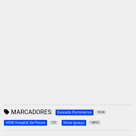
MARCADORES:
Baixada Fluminense
9504
HGNI Hospital da Posse
Nova Iguaçu
101
16855