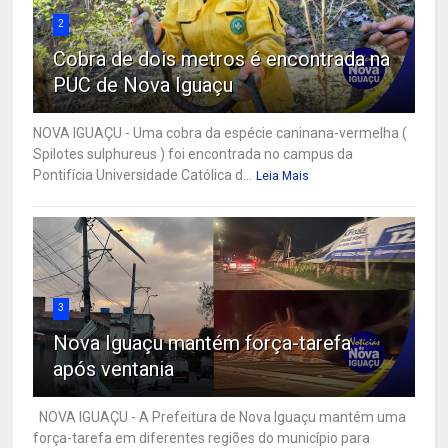
2
Cobra de dois metros é encontrada na
PUC de Nova Iguaçu
NOVA IGUAÇU - Uma cobra da espécie caninana-vermelha (
Spilotes sulphureus ) foi encontrada no campus da
Pontifícia Universidade Católica d...
Leia Mais
3
Nova Iguaçu mantém força-tarefa
após ventania
NOVA IGUAÇU - A Prefeitura de Nova Iguaçu mantém uma
força-tarefa em diferentes regiões do município para