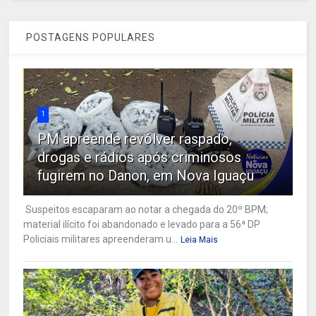
POSTAGENS POPULARES
1
PM apreende revólver raspado,
drogas e rádios após criminosos
fugirem no Danon, em Nova Iguaçu
Suspeitos escaparam ao notar a chegada do 20º BPM;
material ilícito foi abandonado e levado para a 56ª DP
Policiais militares apreenderam u...
Leia Mais