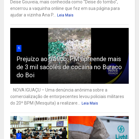
Deise Gouveia, mais conhecida como "Deise do tombo",
encerrou a vaquinha onliine que fez em sua página para
ajudar a vizinha Ana P...
Leia Mais
6
Prejuízo ao tráfico: PM apreende mais
de 3 mil sacolés de cocaína no Buraco
do Boi
NOVA IGUAÇU – Uma denúncia anônima sobre a
comercialização de entorpecentes levou policiais militares
do 20º BPM (Mesquita) a realizare...
Leia Mais
7