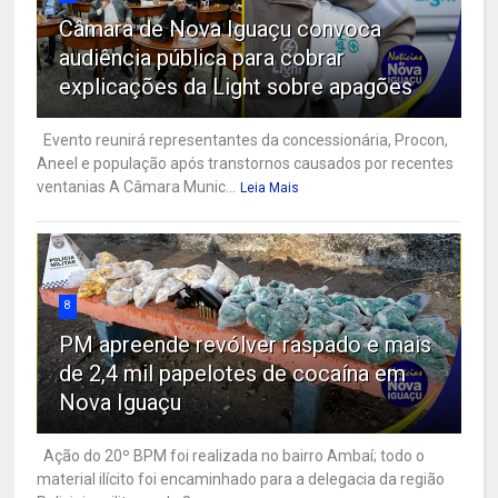
Câmara de Nova Iguaçu convoca
audiência pública para cobrar
explicações da Light sobre apagões
Evento reunirá representantes da concessionária, Procon,
Aneel e população após transtornos causados por recentes
ventanias A Câmara Munic...
Leia Mais
8
PM apreende revólver raspado e mais
de 2,4 mil papelotes de cocaína em
Nova Iguaçu
Ação do 20º BPM foi realizada no bairro Ambaí; todo o
material ilícito foi encaminhado para a delegacia da região