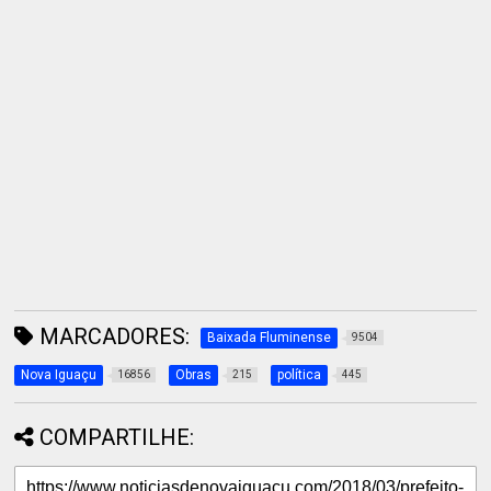
MARCADORES:
Baixada Fluminense
9504
Nova Iguaçu
Obras
política
16856
215
445
COMPARTILHE: