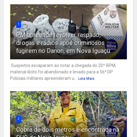
1
PM apreende revólver raspado,
drogas e rádios após criminosos
fugirem no Danon, em Nova Iguaçu
Suspeitos escaparam ao notar a chegada do 20º BPM;
material ilícito foi abandonado e levado para a 56ª DP
Policiais militares apreenderam u...
Leia Mais
2
Cobra de dois metros é encontrada na