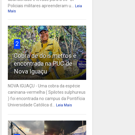
Policiais militares apreenderam u...
Leia
Mais
2
Cobra de dois metros é
encontrada na PUC de
Nova Iguaçu
NOVA IGUAÇU - Uma cobra da espécie
caninana-vermelha ( Spilotes sulphureus
) foi encontrada no campus da Pontifícia
Universidade Católica d...
Leia Mais