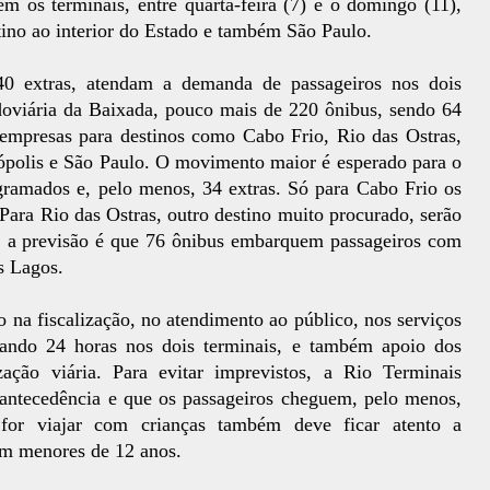
em os terminais, entre quarta-feira (7) e o domingo (11),
ino ao interior do Estado e também São Paulo.
40 extras, atendam a demanda de passageiros nos dois
doviária da Baixada, pouco mais de 220 ônibus, sendo 64
s empresas para destinos como Cabo Frio, Rio das Ostras,
sópolis e São Paulo. O movimento maior é esperado para o
ramados e, pelo menos, 34 extras. Só para Cabo Frio os
 Para Rio das Ostras, outro destino muito procurado, serão
, a previsão é que 76 ônibus embarquem passageiros com
s Lagos.
 na fiscalização, no atendimento ao público, nos serviços
uando 24 horas nos dois terminais, e também apoio dos
zação viária. Para evitar imprevistos, a Rio Terminais
ntecedência e que os passageiros cheguem, pelo menos,
or viajar com crianças também deve ficar atento a
om menores de 12 anos.