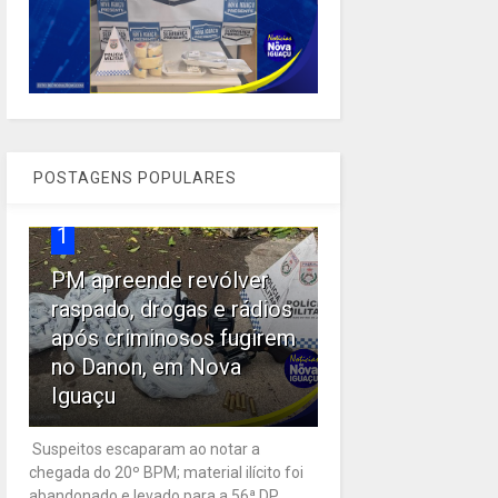
POSTAGENS POPULARES
1
PM apreende revólver
raspado, drogas e rádios
após criminosos fugirem
no Danon, em Nova
Iguaçu
Suspeitos escaparam ao notar a
chegada do 20º BPM; material ilícito foi
abandonado e levado para a 56ª DP