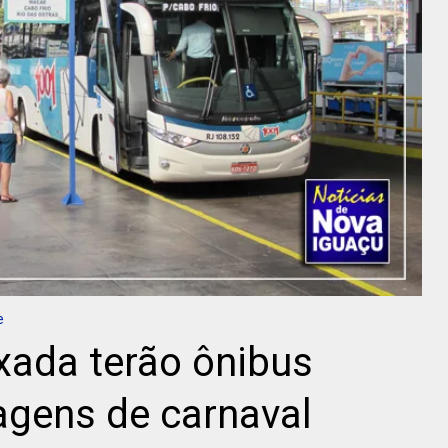
e
xada terão ônibus
iagens de carnaval