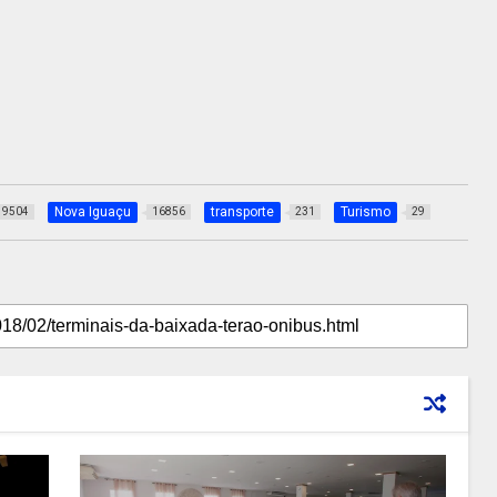
Nova Iguaçu
transporte
Turismo
9504
16856
231
29