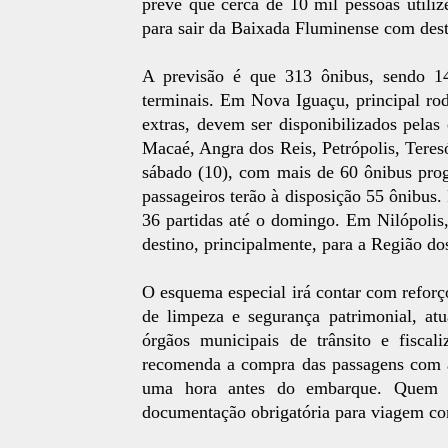
prevê que cerca de 10 mil pessoas utiliz
para sair da Baixada Fluminense com dest
A previsão é que 313 ônibus, sendo 1
terminais. Em Nova Iguaçu, principal ro
extras, devem ser disponibilizados pela
Macaé, Angra dos Reis, Petrópolis, Tere
sábado (10), com mais de 60 ônibus prog
passageiros terão à disposição 55 ônibus.
36 partidas até o domingo. Em Nilópolis
destino, principalmente, para a Região do
O esquema especial irá contar com reforço
de limpeza e segurança patrimonial, at
órgãos municipais de trânsito e fiscali
recomenda a compra das passagens com a
uma hora antes do embarque. Quem f
documentação obrigatória para viagem c