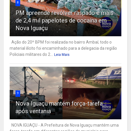
8
PM apreende revólver raspado e mais
de 2,4 mil papelotes de cocaína em
Nova Iguaçu
Ação do 20º BPM foi realizada no bairro Ambaí; todo o
material ilícito foi encaminhado para a delegacia da região
Policiais militares do 2...
Leia Mais
9
Nova Iguaçu mantém força-tarefa
após ventania
NOVA IGUAÇU - A Prefeitura de Nova Iguaçu mantém uma