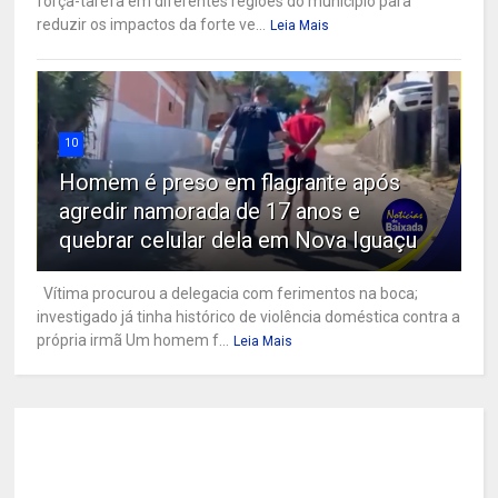
força-tarefa em diferentes regiões do município para
reduzir os impactos da forte ve...
Leia Mais
10
Homem é preso em flagrante após
agredir namorada de 17 anos e
quebrar celular dela em Nova Iguaçu
Vítima procurou a delegacia com ferimentos na boca;
investigado já tinha histórico de violência doméstica contra a
própria irmã Um homem f...
Leia Mais