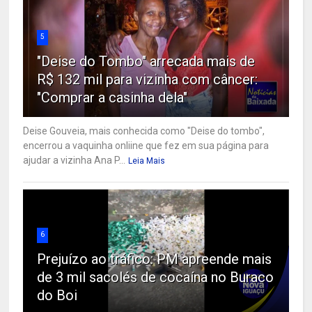
5
"Deise do Tombo" arrecada mais de
R$ 132 mil para vizinha com câncer:
"Comprar a casinha dela"
Deise Gouveia, mais conhecida como "Deise do tombo",
encerrou a vaquinha onliine que fez em sua página para
ajudar a vizinha Ana P...
Leia Mais
6
Prejuízo ao tráfico: PM apreende mais
de 3 mil sacolés de cocaína no Buraco
do Boi