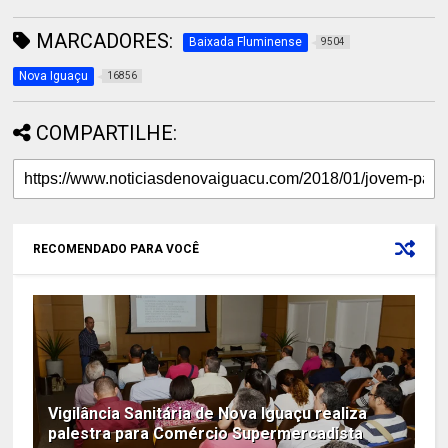
MARCADORES:
Baixada Fluminense
9504
Nova Iguaçu
16856
COMPARTILHE:
RECOMENDADO PARA VOCÊ
Vigilância Sanitária de Nova Iguaçu realiza
palestra para Comércio Supermercadista