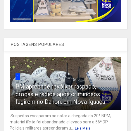
POSTAGENS POPULARES
1
PM apreende revólver raspado,
drogas e rádios após criminosos
fugirem no Danon, em Nova Iguaçu
Suspeitos escaparam ao notar a chegada do 20º BPM;
material ilícito foi abandonado e levado para a 56ª DP
Policiais militares apreenderam u...
Leia Mais