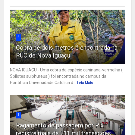
2
Cobra de dois metros é encontrada na
PUC de Nova Iguaçu
NOVA IGUAÇU - Uma cobra da espécie caninana-vermelha (
Spilotes sulphureus ) foi encontrada no campus da
Pontifícia Universidade Católica d...
Leia Mais
3
Pagamento de passagem por Pix
registra mais de 211 mil transações