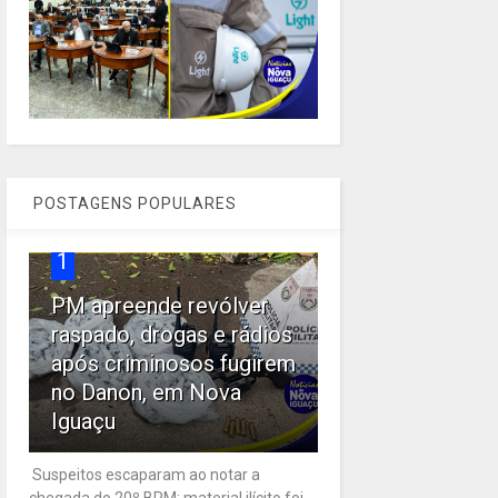
POSTAGENS POPULARES
1
PM apreende revólver
raspado, drogas e rádios
após criminosos fugirem
no Danon, em Nova
Iguaçu
Suspeitos escaparam ao notar a
chegada do 20º BPM; material ilícito foi