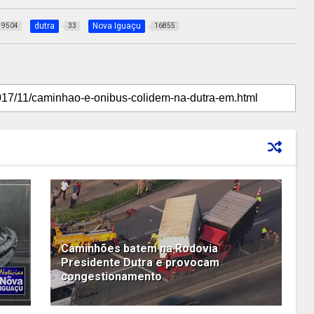
dutra
Nova Iguaçu
9504
33
16855
Caminhões batem na Rodovia
Presidente Dutra e provocam
congestionamento