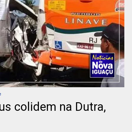
e
s colidem na Dutra,