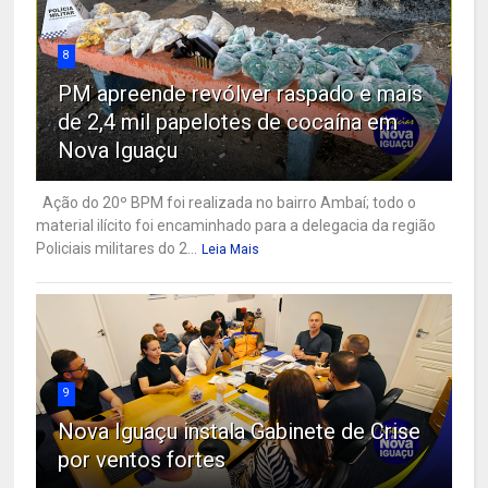
8
PM apreende revólver raspado e mais
de 2,4 mil papelotes de cocaína em
Nova Iguaçu
Ação do 20º BPM foi realizada no bairro Ambaí; todo o
material ilícito foi encaminhado para a delegacia da região
Policiais militares do 2...
Leia Mais
9
Nova Iguaçu instala Gabinete de Crise
por ventos fortes