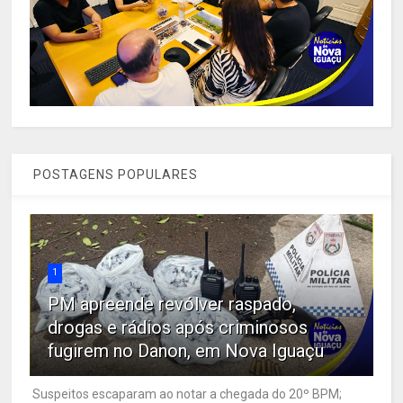
POSTAGENS POPULARES
1
PM apreende revólver raspado,
drogas e rádios após criminosos
fugirem no Danon, em Nova Iguaçu
Suspeitos escaparam ao notar a chegada do 20º BPM;