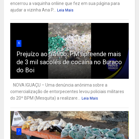
encerrou a vaquinha onliine que fez em sua página para
ajudar a vizinha Ana P...
Leia Mais
6
Prejuízo ao tráfico: PM apreende mais
de 3 mil sacolés de cocaína no Buraco
do Boi
NOVA IGUAÇU – Uma denúncia anônima sobre a
comercialização de entorpecentes levou policiais militares
do 20º BPM (Mesquita) a realizare...
Leia Mais
7