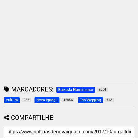
MARCADORES:
Baixada Fluminense
9504
cultura
Nova Iguaçu
TopShopping
956
16856
563
COMPARTILHE: