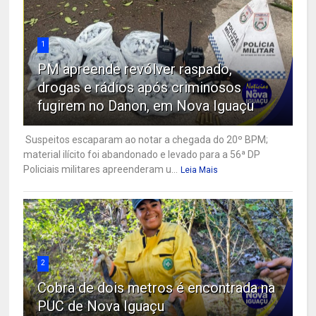
1
PM apreende revólver raspado,
drogas e rádios após criminosos
fugirem no Danon, em Nova Iguaçu
Suspeitos escaparam ao notar a chegada do 20º BPM;
material ilícito foi abandonado e levado para a 56ª DP
Policiais militares apreenderam u...
Leia Mais
2
Cobra de dois metros é encontrada na
PUC de Nova Iguaçu