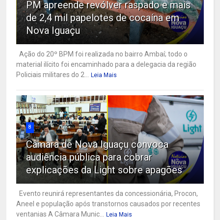
PM apreende revólver raspado e mais
de 2,4 mil papelotes de cocaína em
Nova Iguaçu
Ação do 20º BPM foi realizada no bairro Ambaí; todo o
material ilícito foi encaminhado para a delegacia da região
Policiais militares do 2...
Leia Mais
8
Câmara de Nova Iguaçu convoca
audiência pública para cobrar
explicações da Light sobre apagões
Evento reunirá representantes da concessionária, Procon,
Aneel e população após transtornos causados por recentes
ventanias A Câmara Munic...
Leia Mais