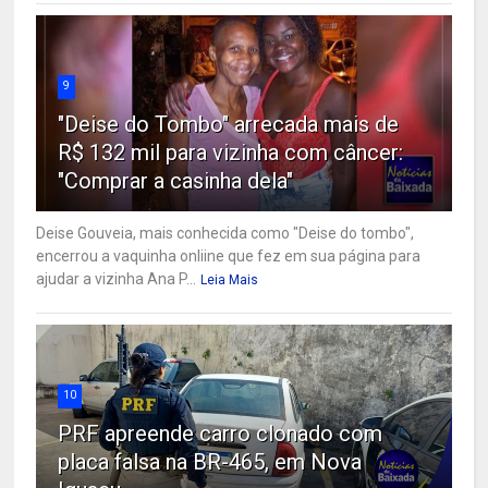
9
"Deise do Tombo" arrecada mais de
R$ 132 mil para vizinha com câncer:
"Comprar a casinha dela"
Deise Gouveia, mais conhecida como "Deise do tombo",
encerrou a vaquinha onliine que fez em sua página para
ajudar a vizinha Ana P...
Leia Mais
10
PRF apreende carro clonado com
placa falsa na BR-465, em Nova