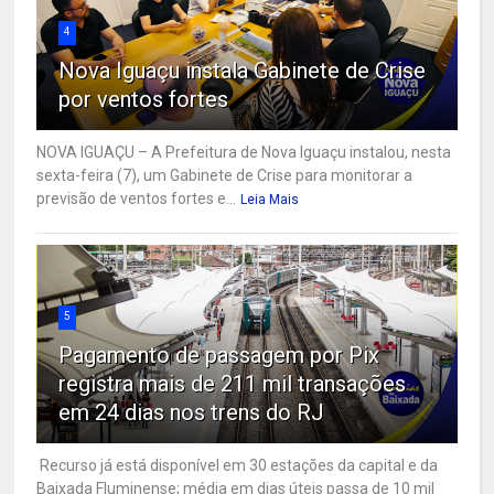
4
Nova Iguaçu instala Gabinete de Crise
por ventos fortes
NOVA IGUAÇU – A Prefeitura de Nova Iguaçu instalou, nesta
sexta-feira (7), um Gabinete de Crise para monitorar a
previsão de ventos fortes e...
Leia Mais
5
Pagamento de passagem por Pix
registra mais de 211 mil transações
em 24 dias nos trens do RJ
Recurso já está disponível em 30 estações da capital e da
Baixada Fluminense; média em dias úteis passa de 10 mil