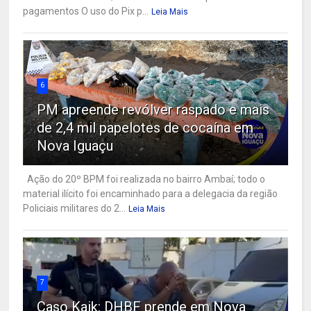
pagamentos O uso do Pix p...
Leia Mais
6
PM apreende revólver raspado e mais
de 2,4 mil papelotes de cocaína em
Nova Iguaçu
Ação do 20º BPM foi realizada no bairro Ambaí; todo o
material ilícito foi encaminhado para a delegacia da região
Policiais militares do 2...
Leia Mais
7
Caso Kaik: DHBF prende em Nova