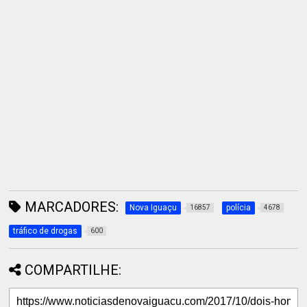
MARCADORES:
Nova Iguaçu
polícia
16857
4678
tráfico de drogas
600
COMPARTILHE: