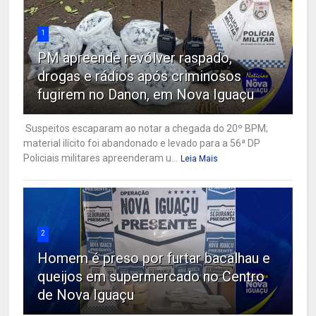
1
PM apreende revólver raspado,
drogas e rádios após criminosos
fugirem no Danon, em Nova Iguaçu
Suspeitos escaparam ao notar a chegada do 20º BPM;
material ilícito foi abandonado e levado para a 56ª DP
Policiais militares apreenderam u...
Leia Mais
2
Homem é preso por furtar bacalhau e
queijos em supermercado no Centro
de Nova Iguaçu