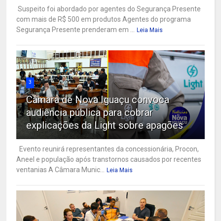
Suspeito foi abordado por agentes do Segurança Presente
com mais de R$ 500 em produtos Agentes do programa
Segurança Presente prenderam em ...
Leia Mais
3
Câmara de Nova Iguaçu convoca
audiência pública para cobrar
explicações da Light sobre apagões
Evento reunirá representantes da concessionária, Procon,
Aneel e população após transtornos causados por recentes
ventanias A Câmara Munic...
Leia Mais