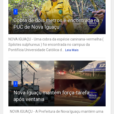
2
Cobra de dois metros é encontrada na
PUC de Nova Iguaçu
NOVA IGUAÇU - Uma cobra da espécie caninana-vermelha (
Spilotes sulphureus ) foi encontrada no campus da
Pontifícia Universidade Católica d...
Leia Mais
3
Nova Iguaçu mantém força-tarefa
após ventania
NOVA IGUAÇU - A Prefeitura de Nova Iguaçu mantém uma