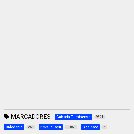
MARCADORES:
Baixada Fluminense
9504
Cidadania
Nova Iguaçu
Sindicato
268
16855
4