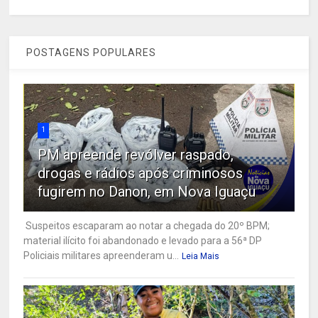
POSTAGENS POPULARES
1
PM apreende revólver raspado,
drogas e rádios após criminosos
fugirem no Danon, em Nova Iguaçu
Suspeitos escaparam ao notar a chegada do 20º BPM;
material ilícito foi abandonado e levado para a 56ª DP
Policiais militares apreenderam u...
Leia Mais