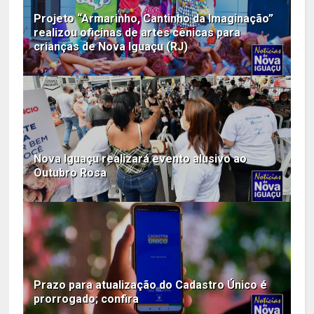
Projeto “Armarinho, Cantinho da Imaginação”
realizou oficinas de artes cênicas para
crianças de Nova Iguaçu (RJ)
Nova Iguaçu realizará evento alusivo ao
Outubro Rosa
Prazo para atualização do Cadastro Único é
prorrogado; confira