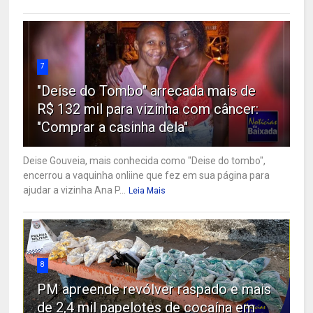
7
"Deise do Tombo" arrecada mais de
R$ 132 mil para vizinha com câncer:
"Comprar a casinha dela"
Deise Gouveia, mais conhecida como "Deise do tombo",
encerrou a vaquinha onliine que fez em sua página para
ajudar a vizinha Ana P...
Leia Mais
8
PM apreende revólver raspado e mais
de 2,4 mil papelotes de cocaína em