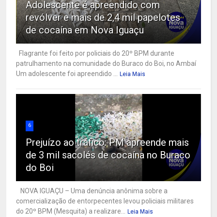
Adolescente é apreendido com
revólver e mais de 2,4 mil papelotes
de cocaína em Nova Iguaçu
Flagrante foi feito por policiais do 20º BPM durante
patrulhamento na comunidade do Buraco do Boi, no Ambaí
Um adolescente foi apreendido ...
Leia Mais
6
Prejuízo ao tráfico: PM apreende mais
de 3 mil sacolés de cocaína no Buraco
do Boi
NOVA IGUAÇU – Uma denúncia anônima sobre a
comercialização de entorpecentes levou policiais militares
do 20º BPM (Mesquita) a realizare...
Leia Mais