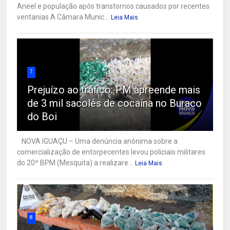
Aneel e população após transtornos causados por recentes
ventanias A Câmara Munic...
Leia Mais
7
Prejuízo ao tráfico: PM apreende mais
de 3 mil sacolés de cocaína no Buraco
do Boi
NOVA IGUAÇU – Uma denúncia anônima sobre a
comercialização de entorpecentes levou policiais militares
do 20º BPM (Mesquita) a realizare...
Leia Mais
8