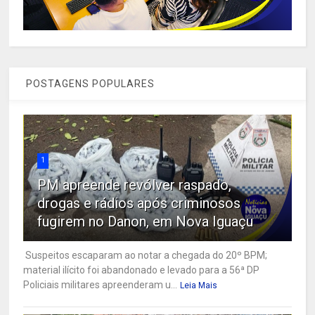
POSTAGENS POPULARES
1
PM apreende revólver raspado,
drogas e rádios após criminosos
fugirem no Danon, em Nova Iguaçu
Suspeitos escaparam ao notar a chegada do 20º BPM;
material ilícito foi abandonado e levado para a 56ª DP
Policiais militares apreenderam u...
Leia Mais