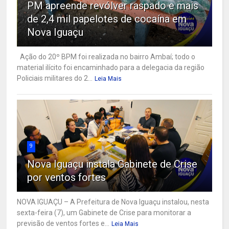
PM apreende revólver raspado e mais
de 2,4 mil papelotes de cocaína em
Nova Iguaçu
Ação do 20º BPM foi realizada no bairro Ambaí; todo o
material ilícito foi encaminhado para a delegacia da região
Policiais militares do 2...
Leia Mais
9
Nova Iguaçu instala Gabinete de Crise
por ventos fortes
NOVA IGUAÇU – A Prefeitura de Nova Iguaçu instalou, nesta
sexta-feira (7), um Gabinete de Crise para monitorar a
previsão de ventos fortes e...
Leia Mais