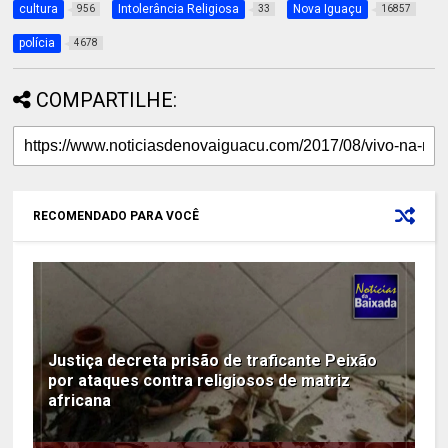
cultura
Intolerância Religiosa
Nova Iguaçu
956
33
16857
polícia
4678
COMPARTILHE:
RECOMENDADO PARA VOCÊ
Justiça decreta prisão de traficante Peixão
por ataques contra religiosos de matriz
africana