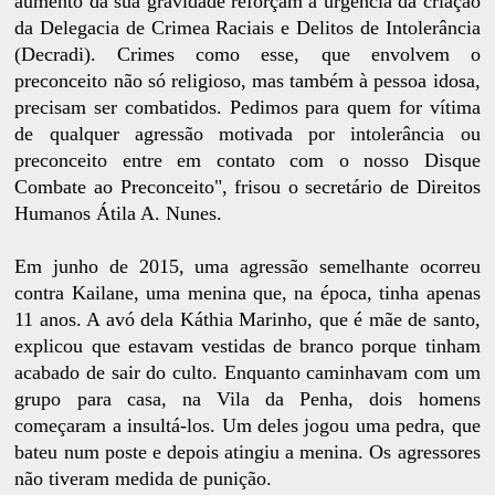
aumento da sua gravidade reforçam a urgência da criação
da Delegacia de Crimea Raciais e Delitos de Intolerância
(Decradi). Crimes como esse, que envolvem o
preconceito não só religioso, mas também à pessoa idosa,
precisam ser combatidos. Pedimos para quem for vítima
de qualquer agressão motivada por intolerância ou
preconceito entre em contato com o nosso Disque
Combate ao Preconceito", frisou o secretário de Direitos
Humanos Átila A. Nunes.
Em junho de 2015, uma agressão semelhante ocorreu
contra Kailane, uma menina que, na época, tinha apenas
11 anos. A avó dela Káthia Marinho, que é mãe de santo,
explicou que estavam vestidas de branco porque tinham
acabado de sair do culto. Enquanto caminhavam com um
grupo para casa, na Vila da Penha, dois homens
começaram a insultá-los. Um deles jogou uma pedra, que
bateu num poste e depois atingiu a menina. Os agressores
não tiveram medida de punição.