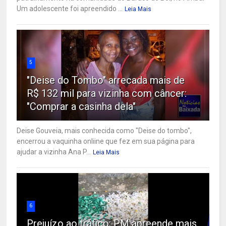
Um adolescente foi apreendido ...
Leia Mais
5
"Deise do Tombo" arrecada mais de
R$ 132 mil para vizinha com câncer:
"Comprar a casinha dela"
Deise Gouveia, mais conhecida como "Deise do tombo",
encerrou a vaquinha onliine que fez em sua página para
ajudar a vizinha Ana P...
Leia Mais
6
Prejuízo ao tráfico: PM apreende mais