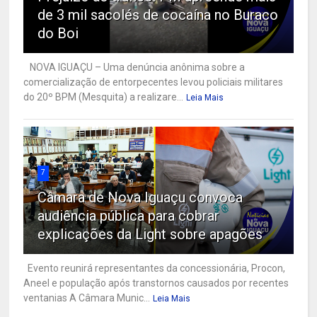
de 3 mil sacolés de cocaína no Buraco
do Boi
NOVA IGUAÇU – Uma denúncia anônima sobre a
comercialização de entorpecentes levou policiais militares
do 20º BPM (Mesquita) a realizare...
Leia Mais
7
Câmara de Nova Iguaçu convoca
audiência pública para cobrar
explicações da Light sobre apagões
Evento reunirá representantes da concessionária, Procon,
Aneel e população após transtornos causados por recentes
ventanias A Câmara Munic...
Leia Mais