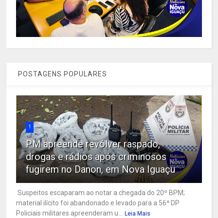
POSTAGENS POPULARES
1
PM apreende revólver raspado,
drogas e rádios após criminosos
fugirem no Danon, em Nova Iguaçu
Suspeitos escaparam ao notar a chegada do 20º BPM;
material ilícito foi abandonado e levado para a 56ª DP
Policiais militares apreenderam u...
Leia Mais