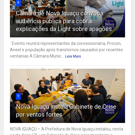
8
Câmara de Nova Iguaçu convoca
audiência pública para cobrar
explicações da Light sobre apagões
Evento reunirá representantes da concessionária, Procon,
Aneel e população após transtornos causados por recentes
ventanias A Câmara Munic...
Leia Mais
9
Nova Iguaçu instala Gabinete de Crise
por ventos fortes
NOVA IGUAÇU – A Prefeitura de Nova Iguaçu instalou, nesta