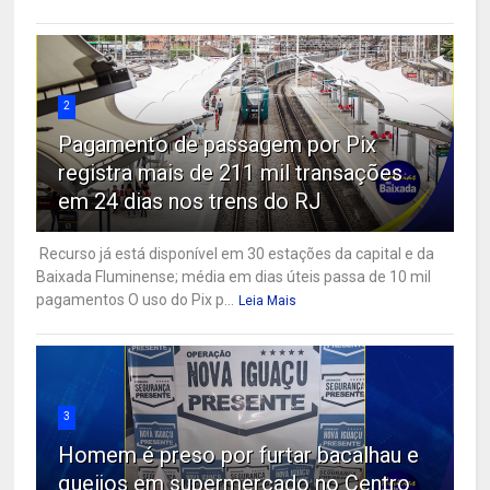
2
Pagamento de passagem por Pix
registra mais de 211 mil transações
em 24 dias nos trens do RJ
Recurso já está disponível em 30 estações da capital e da
Baixada Fluminense; média em dias úteis passa de 10 mil
pagamentos O uso do Pix p...
Leia Mais
3
Homem é preso por furtar bacalhau e
queijos em supermercado no Centro