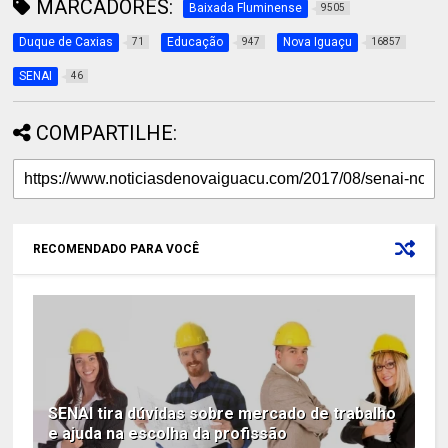
MARCADORES:
Baixada Fluminense
9505
Duque de Caxias
Educação
Nova Iguaçu
71
947
16857
SENAI
46
COMPARTILHE:
RECOMENDADO PARA VOCÊ
SENAI tira dúvidas sobre mercado de trabalho
e ajuda na escolha da profissão