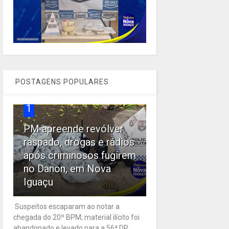
POSTAGENS POPULARES
1
PM apreende revólver
raspado, drogas e rádios
após criminosos fugirem
no Danon, em Nova
Iguaçu
Suspeitos escaparam ao notar a
chegada do 20º BPM; material ilícito foi
abandonado e levado para a 56ª DP