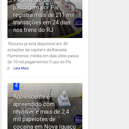
passagem por Pix
registra mais de 211 mil
transações em 24 dias
nos trens do RJ
Recurso já está disponível em 30
estações da capital e da Baixada
Fluminense; média em dias úteis passa
de 10 mil pagamentos O uso do Pix
p...
Leia Mais
4
Adolescente é
apreendido com
revólver e mais de 2,4
mil papelotes de
cocaína em Nova Iguaçu