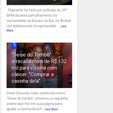
Flagrante foi feito por policiais do 20º
BPM durante patrulhamento na
comunidade do Buraco do Boi, no Ambaí
Um adolescente foi apreendido ...
Leia
Mais
5
"Deise do Tombo"
arrecada mais de R$ 132
mil para vizinha com
câncer: "Comprar a
casinha dela"
Deise Gouveia, mais conhecida como
"Deise do tombo", encerrou a vaquinha
onliine que fez em sua página para
ajudar a vizinha Ana P...
Leia Mais