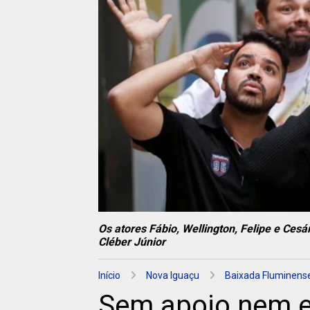
Os atores Fábio, Wellington, Felipe e Ces
Cléber Júnior
Início
Nova Iguaçu
Baixada Fluminens
Sem apoio nem e