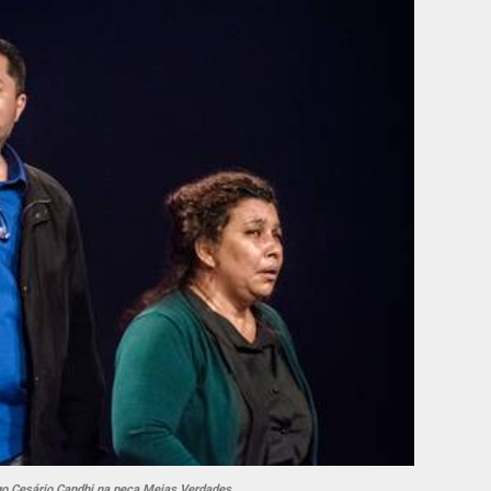
go Cesário Candhi na peça Meias Verdades