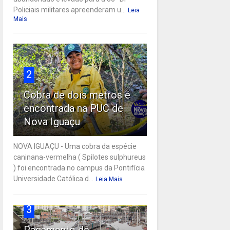
Policiais militares apreenderam u...
Leia
Mais
2
Cobra de dois metros é
encontrada na PUC de
Nova Iguaçu
NOVA IGUAÇU - Uma cobra da espécie
caninana-vermelha ( Spilotes sulphureus
) foi encontrada no campus da Pontifícia
Universidade Católica d...
Leia Mais
3
Pagamento de