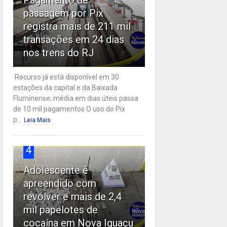
passagem por Pix
registra mais de 211 mil
transações em 24 dias
nos trens do RJ
Recurso já está disponível em 30
estações da capital e da Baixada
Fluminense; média em dias úteis passa
de 10 mil pagamentos O uso do Pix
p...
Leia Mais
4
Adolescente é
apreendido com
revólver e mais de 2,4
mil papelotes de
cocaína em Nova Iguaçu