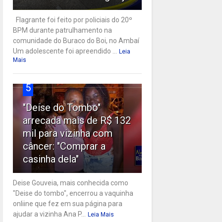
Flagrante foi feito por policiais do 20º
BPM durante patrulhamento na
comunidade do Buraco do Boi, no Ambaí
Um adolescente foi apreendido ...
Leia
Mais
5
"Deise do Tombo"
arrecada mais de R$ 132
mil para vizinha com
câncer: "Comprar a
casinha dela"
Deise Gouveia, mais conhecida como
"Deise do tombo", encerrou a vaquinha
onliine que fez em sua página para
ajudar a vizinha Ana P...
Leia Mais