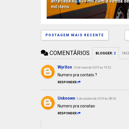
arrecada R$ 634 mil com a venda de
mil itens
POSTAGEM MAIS RECENTE
COMENTÁRIOS
BLOGGER
:
2
FAC
Wyrllon
16 de maio de 2019 às 19:32
Numero pra contato ?
RESPONDER
Unknown
5 de outubro de 2019 às 08:36
Numero pra conatao
RESPONDER