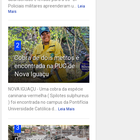
Policiais militares apreenderam u...
Leia
Mais
2
Cobra de dois metros é
encontrada na PUC de
Nova Iguaçu
NOVA IGUAÇU - Uma cobra da espécie
caninana-vermelha ( Spilotes sulphureus
) foi encontrada no campus da Pontifícia
Universidade Católica d...
Leia Mais
3
Pagamento de