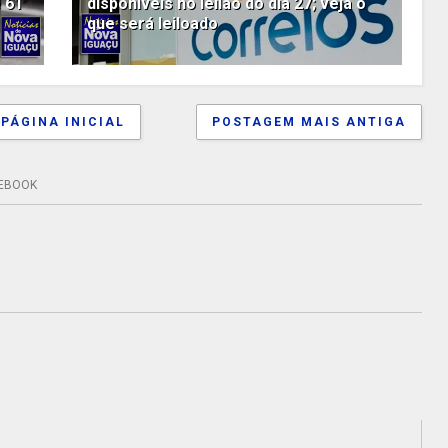
 61
disponíveis no leilão do dia 27; veja o
que será leiloado
PÁGINA INICIAL
POSTAGEM MAIS ANTIGA
EBOOK