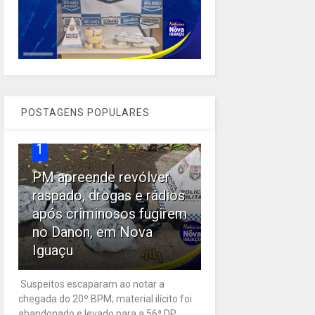
POSTAGENS POPULARES
1
PM apreende revólver
raspado, drogas e rádios
após criminosos fugirem
no Danon, em Nova
Iguaçu
Suspeitos escaparam ao notar a
chegada do 20º BPM; material ilícito foi
abandonado e levado para a 56ª DP