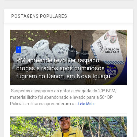
POSTAGENS POPULARES
1
PM apreende revólver raspado,
drogas e rádios após criminosos
fugirem no Danon, em Nova Iguaçu
Suspeitos escaparam ao notar a chegada do 20º BPM;
material ilícito foi abandonado e levado para a 56ª DP
Policiais militares apreenderam u...
Leia Mais