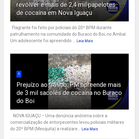
revólver e mais de 2,4 mil papelotes
de cocaína em Nova Iguaçu
Flagrante foi feito por policiais do 20º BPM durante
patrulhamento na comunidade do Buraco do Boi, no Ambaí
Um adolescente foi apreendido ...
Leia Mais
6
Prejuízo ao tráfico: PM apreende mais
de 3 mil sacolés de cocaína no Buraco
do Boi
NOVA IGUAÇU – Uma denúncia anônima sobre a
comercialização de entorpecentes levou policiais militares
do 20º BPM (Mesquita) a realizare...
Leia Mais