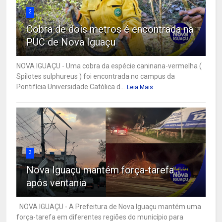
2
Cobra de dois metros é encontrada na
PUC de Nova Iguaçu
NOVA IGUAÇU - Uma cobra da espécie caninana-vermelha (
Spilotes sulphureus ) foi encontrada no campus da
Pontifícia Universidade Católica d...
Leia Mais
3
Nova Iguaçu mantém força-tarefa
após ventania
NOVA IGUAÇU - A Prefeitura de Nova Iguaçu mantém uma
força-tarefa em diferentes regiões do município para