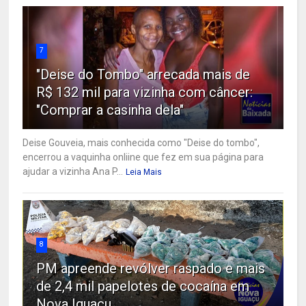
7
"Deise do Tombo" arrecada mais de
R$ 132 mil para vizinha com câncer:
"Comprar a casinha dela"
Deise Gouveia, mais conhecida como "Deise do tombo",
encerrou a vaquinha onliine que fez em sua página para
ajudar a vizinha Ana P...
Leia Mais
8
PM apreende revólver raspado e mais
de 2,4 mil papelotes de cocaína em
Nova Iguaçu