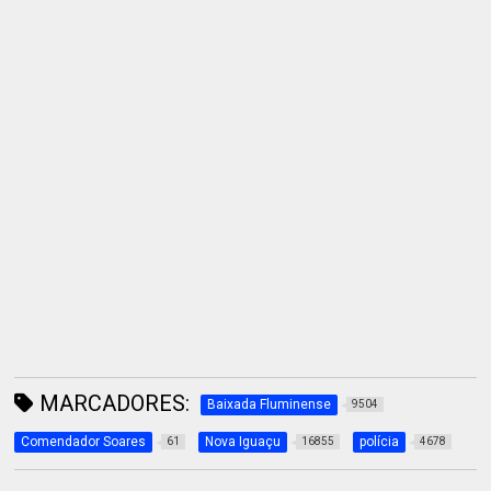
MARCADORES:
Baixada Fluminense
9504
Comendador Soares
Nova Iguaçu
polícia
61
16855
4678