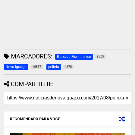
MARCADORES:
Baixada Fluminense
9505
Nova Iguaçu
polícia
16857
4678
COMPARTILHE:
RECOMENDADO PARA VOCÊ