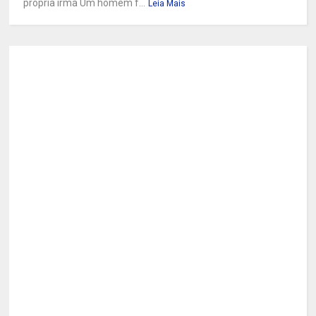
própria irmã Um homem f...
Leia Mais