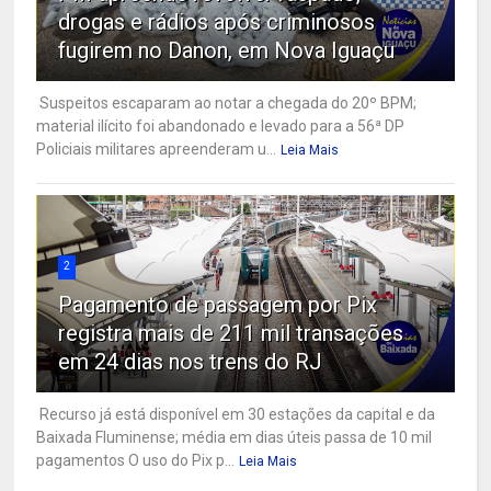
drogas e rádios após criminosos
fugirem no Danon, em Nova Iguaçu
Suspeitos escaparam ao notar a chegada do 20º BPM;
material ilícito foi abandonado e levado para a 56ª DP
Policiais militares apreenderam u...
Leia Mais
2
Pagamento de passagem por Pix
registra mais de 211 mil transações
em 24 dias nos trens do RJ
Recurso já está disponível em 30 estações da capital e da
Baixada Fluminense; média em dias úteis passa de 10 mil
pagamentos O uso do Pix p...
Leia Mais