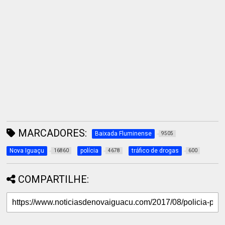
MARCADORES:
Baixada Fluminense
9505
Nova Iguaçu
polícia
tráfico de drogas
16860
4678
600
COMPARTILHE: