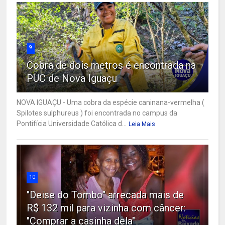
9
Cobra de dois metros é encontrada na
PUC de Nova Iguaçu
NOVA IGUAÇU - Uma cobra da espécie caninana-vermelha (
Spilotes sulphureus ) foi encontrada no campus da
Pontifícia Universidade Católica d...
Leia Mais
10
"Deise do Tombo" arrecada mais de
R$ 132 mil para vizinha com câncer:
"Comprar a casinha dela"