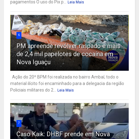
pagamentos O uso do Pix p...
Leia Mais
6
PM apreende revólver raspado e mais
de 2,4 mil papelotes de cocaína em
Nova Iguaçu
Ação do 20º BPM foi realizada no bairro Ambaí; todo o
material ilícito foi encaminhado para a delegacia da região
Policiais militares do 2...
Leia Mais
7
Caso Kaik: DHBF prende em Nova