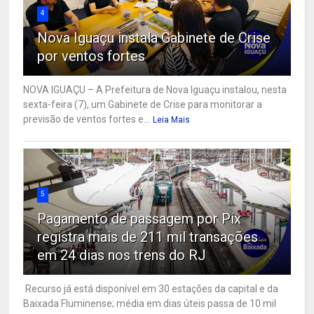
4
Nova Iguaçu instala Gabinete de Crise
por ventos fortes
NOVA IGUAÇU – A Prefeitura de Nova Iguaçu instalou, nesta
sexta-feira (7), um Gabinete de Crise para monitorar a
previsão de ventos fortes e...
Leia Mais
5
Pagamento de passagem por Pix
registra mais de 211 mil transações
em 24 dias nos trens do RJ
Recurso já está disponível em 30 estações da capital e da
Baixada Fluminense; média em dias úteis passa de 10 mil