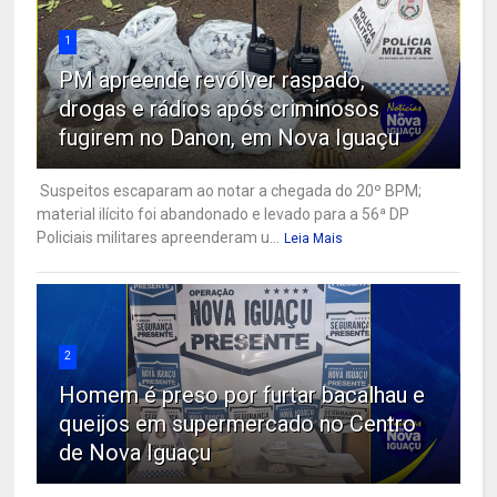
1
PM apreende revólver raspado,
drogas e rádios após criminosos
fugirem no Danon, em Nova Iguaçu
Suspeitos escaparam ao notar a chegada do 20º BPM;
material ilícito foi abandonado e levado para a 56ª DP
Policiais militares apreenderam u...
Leia Mais
2
Homem é preso por furtar bacalhau e
queijos em supermercado no Centro
de Nova Iguaçu