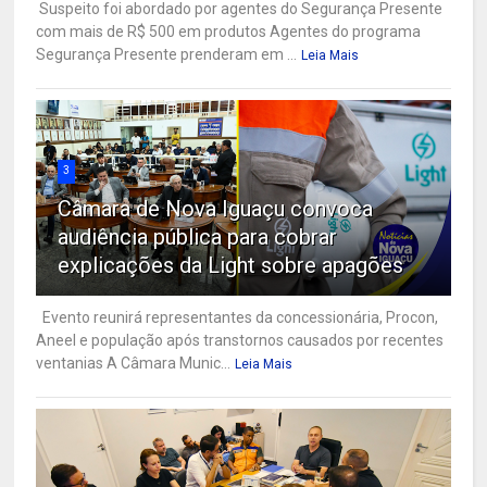
Suspeito foi abordado por agentes do Segurança Presente
com mais de R$ 500 em produtos Agentes do programa
Segurança Presente prenderam em ...
Leia Mais
3
Câmara de Nova Iguaçu convoca
audiência pública para cobrar
explicações da Light sobre apagões
Evento reunirá representantes da concessionária, Procon,
Aneel e população após transtornos causados por recentes
ventanias A Câmara Munic...
Leia Mais