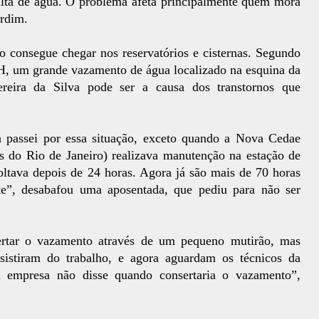
alta de água. O problema afeta principalmente quem mora
ardim.
o consegue chegar nos reservatórios e cisternas. Segundo
 H, um grande vazamento de água localizado na esquina da
eira da Silva pode ser a causa dos transtornos que
 passei por essa situação, exceto quando a Nova Cedae
 do Rio de Janeiro) realizava manutenção na estação de
tava depois de 24 horas. Agora já são mais de 70 horas
te”, desabafou uma aposentada, que pediu para não ser
rtar o vazamento através de um pequeno mutirão, mas
istiram do trabalho, e agora aguardam os técnicos da
a empresa não disse quando consertaria o vazamento”,