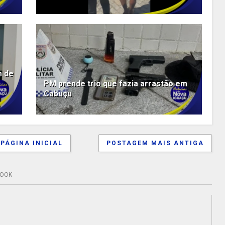
m de
PM prende trio que fazia arrastão em
Cabuçu
PÁGINA INICIAL
POSTAGEM MAIS ANTIGA
BOOK