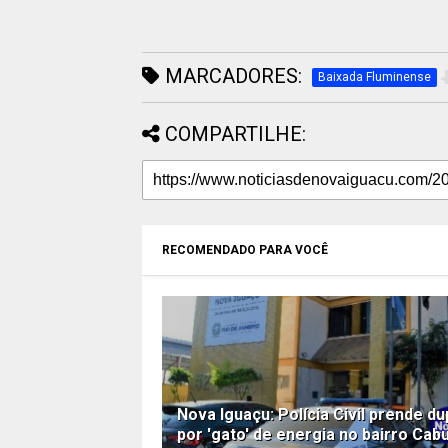
MARCADORES:
Baixada Fluminense
COMPARTILHE:
RECOMENDADO PARA VOCÊ
Nova Iguaçu: Polícia Civil prende du
por 'gato' de energia no bairro Cab