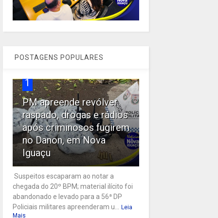
POSTAGENS POPULARES
1
PM apreende revólver
raspado, drogas e rádios
após criminosos fugirem
no Danon, em Nova
Iguaçu
Suspeitos escaparam ao notar a
chegada do 20º BPM; material ilícito foi
abandonado e levado para a 56ª DP
Policiais militares apreenderam u...
Leia
Mais