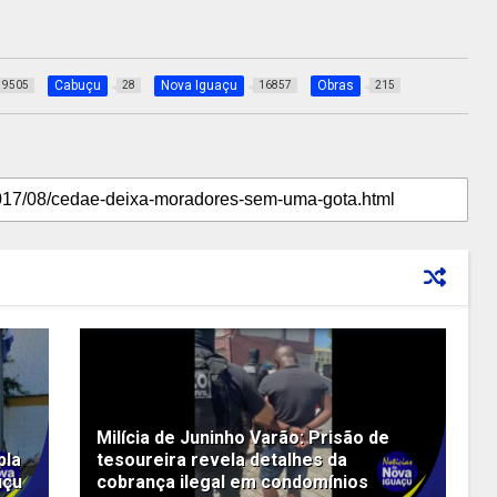
Cabuçu
Nova Iguaçu
Obras
9505
28
16857
215
Milícia de Juninho Varão: Prisão de
pla
tesoureira revela detalhes da
uçu
cobrança ilegal em condomínios