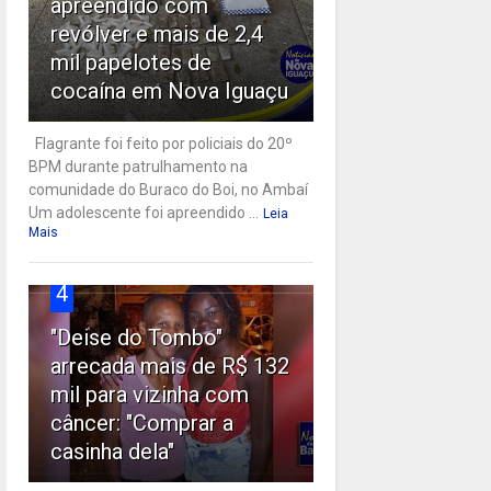
apreendido com
revólver e mais de 2,4
mil papelotes de
cocaína em Nova Iguaçu
Flagrante foi feito por policiais do 20º
BPM durante patrulhamento na
comunidade do Buraco do Boi, no Ambaí
Um adolescente foi apreendido ...
Leia
Mais
4
"Deise do Tombo"
arrecada mais de R$ 132
mil para vizinha com
câncer: "Comprar a
casinha dela"