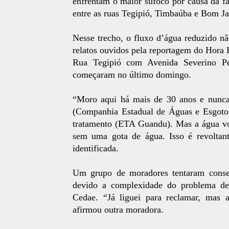
enfrentam o maior sufoco por causa da f
entre as ruas Tegipió, Timbaúba e Bom J
Nesse trecho, o fluxo d’água reduzido nã
relatos ouvidos pela reportagem do Hora
Rua Tegipió com Avenida Severino Per
começaram no último domingo.
“Moro aqui há mais de 30 anos e nunca
(Companhia Estadual de Águas e Esgotos
tratamento (ETA Guandu). Mas a água vol
sem uma gota de água. Isso é revoltan
identificada.
Um grupo de moradores tentaram conse
devido a complexidade do problema des
Cedae. “Já liguei para reclamar, mas 
afirmou outra moradora.