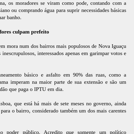
ema, os moradores se viram como pode, contando com a
siano ou comprando água para suprir necessidades básicas
mar banho.
dores culpam prefeito
uem mora num dos bairros mais populosos de Nova Iguaçu
s inescrupulosos, interessados apenas em garimpar votos e
aneamento básico e asfalto em 90% das ruas, como a
 lama imperam na maior parte de sua extensão e são um
idadão que paga o IPTU em dia.
isboa, que está há mais de sete meses no governo, ainda
 para o bairro, considerado também um dos mais carentes
lo poder público. Acredito que somente um político