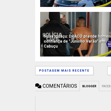
Nova Iguaçu: DRACO prende home
confiança de "Juninho Varão" em
Cabuçu
POSTAGEM MAIS RECENTE
COMENTÁRIOS
BLOGGER
FACE