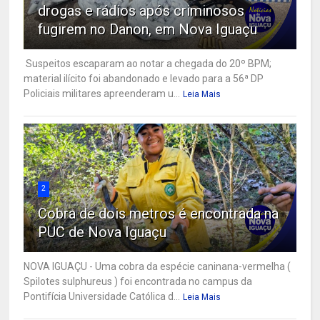
drogas e rádios após criminosos
fugirem no Danon, em Nova Iguaçu
Suspeitos escaparam ao notar a chegada do 20º BPM;
material ilícito foi abandonado e levado para a 56ª DP
Policiais militares apreenderam u...
Leia Mais
2
Cobra de dois metros é encontrada na
PUC de Nova Iguaçu
NOVA IGUAÇU - Uma cobra da espécie caninana-vermelha (
Spilotes sulphureus ) foi encontrada no campus da
Pontifícia Universidade Católica d...
Leia Mais