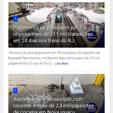
3
Pagamento de passagem por Pix
registra mais de 211 mil transações
em 24 dias nos trens do RJ
Recurso já está disponível em 30 estações da capital e da
Baixada Fluminense; média em dias úteis passa de 10 mil
pagamentos O uso do Pix p...
Leia Mais
4
Adolescente é apreendido com
revólver e mais de 2,4 mil papelotes
de cocaína em Nova Iguaçu