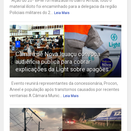
Ação do 20º BPM foi realizada no bairro Ambaí; todo o
material ilícito foi encaminhado para a delegacia da região
Policiais militares do 2...
Leia Mais
8
Câmara de Nova Iguaçu convoca
audiência pública para cobrar
explicações da Light sobre apagões
Evento reunirá representantes da concessionária, Procon,
Aneel e população após transtornos causados por recentes
ventanias A Câmara Munic...
Leia Mais