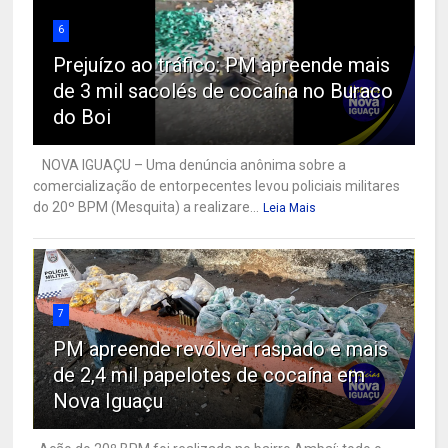
6
Prejuízo ao tráfico: PM apreende mais
de 3 mil sacolés de cocaína no Buraco
do Boi
NOVA IGUAÇU – Uma denúncia anônima sobre a
comercialização de entorpecentes levou policiais militares
do 20º BPM (Mesquita) a realizare...
Leia Mais
7
PM apreende revólver raspado e mais
de 2,4 mil papelotes de cocaína em
Nova Iguaçu