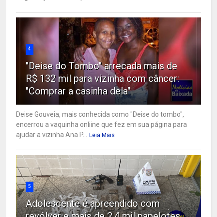
4
"Deise do Tombo" arrecada mais de
R$ 132 mil para vizinha com câncer:
"Comprar a casinha dela"
Deise Gouveia, mais conhecida como "Deise do tombo",
encerrou a vaquinha onliine que fez em sua página para
ajudar a vizinha Ana P...
Leia Mais
5
Adolescente é apreendido com
revólver e mais de 2,4 mil papelotes