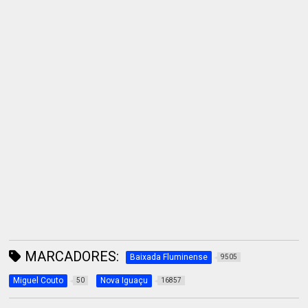
MARCADORES:
Baixada Fluminense
9505
Miguel Couto
Nova Iguaçu
50
16857