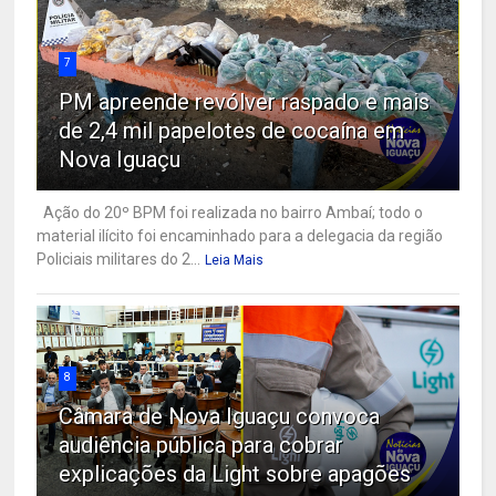
7
PM apreende revólver raspado e mais
de 2,4 mil papelotes de cocaína em
Nova Iguaçu
Ação do 20º BPM foi realizada no bairro Ambaí; todo o
material ilícito foi encaminhado para a delegacia da região
Policiais militares do 2...
Leia Mais
8
Câmara de Nova Iguaçu convoca
audiência pública para cobrar
explicações da Light sobre apagões