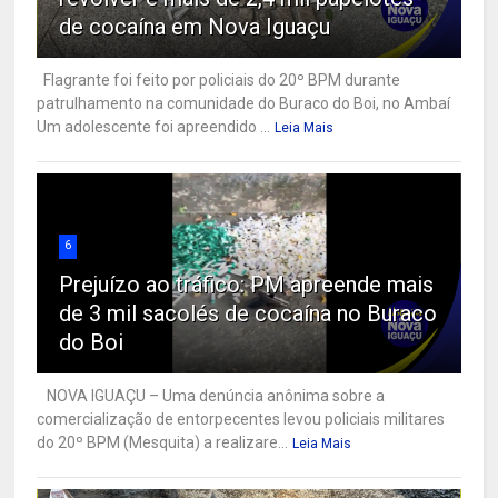
de cocaína em Nova Iguaçu
Flagrante foi feito por policiais do 20º BPM durante
patrulhamento na comunidade do Buraco do Boi, no Ambaí
Um adolescente foi apreendido ...
Leia Mais
6
Prejuízo ao tráfico: PM apreende mais
de 3 mil sacolés de cocaína no Buraco
do Boi
NOVA IGUAÇU – Uma denúncia anônima sobre a
comercialização de entorpecentes levou policiais militares
do 20º BPM (Mesquita) a realizare...
Leia Mais