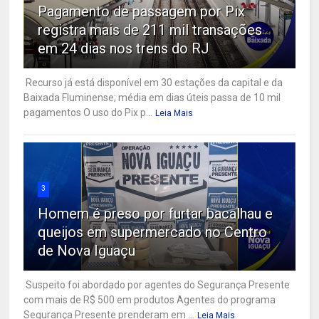
Pagamento de passagem por Pix
registra mais de 211 mil transações
em 24 dias nos trens do RJ
Recurso já está disponível em 30 estações da capital e da
Baixada Fluminense; média em dias úteis passa de 10 mil
pagamentos O uso do Pix p...
Leia Mais
3
Homem é preso por furtar bacalhau e
queijos em supermercado no Centro
de Nova Iguaçu
Suspeito foi abordado por agentes do Segurança Presente
com mais de R$ 500 em produtos Agentes do programa
Segurança Presente prenderam em ...
Leia Mais