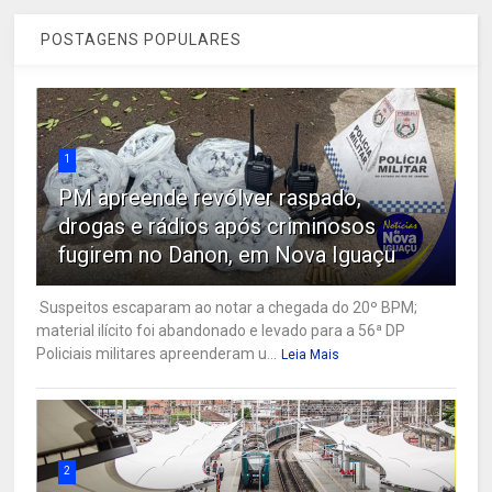
POSTAGENS POPULARES
1
PM apreende revólver raspado,
drogas e rádios após criminosos
fugirem no Danon, em Nova Iguaçu
Suspeitos escaparam ao notar a chegada do 20º BPM;
material ilícito foi abandonado e levado para a 56ª DP
Policiais militares apreenderam u...
Leia Mais
2