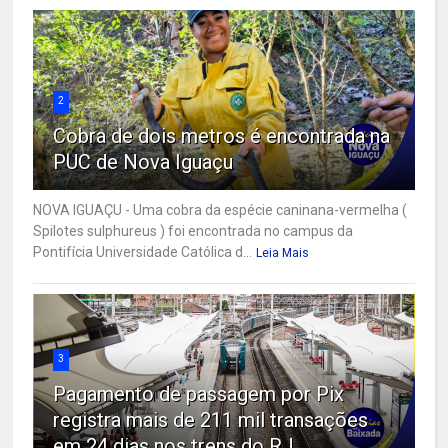
2
Cobra de dois metros é encontrada na
PUC de Nova Iguaçu
NOVA IGUAÇU - Uma cobra da espécie caninana-vermelha (
Spilotes sulphureus ) foi encontrada no campus da
Pontifícia Universidade Católica d...
Leia Mais
3
Pagamento de passagem por Pix
registra mais de 211 mil transações
em 24 dias nos trens do RJ