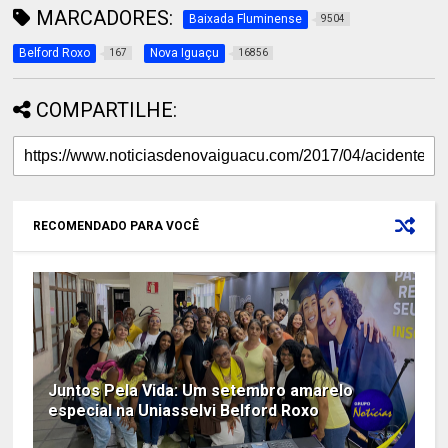
MARCADORES:
Baixada Fluminense
9504
Belford Roxo
Nova Iguaçu
167
16856
COMPARTILHE:
RECOMENDADO PARA VOCÊ
Juntos Pela Vida: Um setembro amarelo
especial na Uniasselvi Belford Roxo