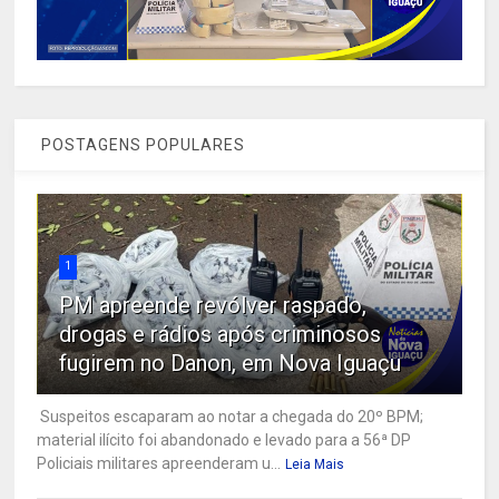
POSTAGENS POPULARES
1
PM apreende revólver raspado,
drogas e rádios após criminosos
fugirem no Danon, em Nova Iguaçu
Suspeitos escaparam ao notar a chegada do 20º BPM;
material ilícito foi abandonado e levado para a 56ª DP
Policiais militares apreenderam u...
Leia Mais