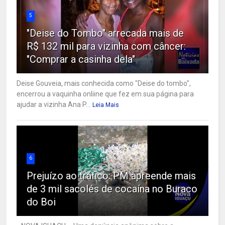
5
"Deise do Tombo" arrecada mais de
R$ 132 mil para vizinha com câncer:
"Comprar a casinha dela"
Deise Gouveia, mais conhecida como "Deise do tombo",
encerrou a vaquinha onliine que fez em sua página para
ajudar a vizinha Ana P...
Leia Mais
6
Prejuízo ao tráfico: PM apreende mais
de 3 mil sacolés de cocaína no Buraco
do Boi