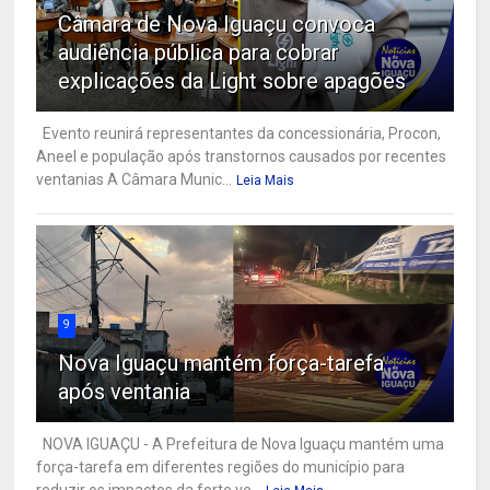
Câmara de Nova Iguaçu convoca
audiência pública para cobrar
explicações da Light sobre apagões
Evento reunirá representantes da concessionária, Procon,
Aneel e população após transtornos causados por recentes
ventanias A Câmara Munic...
Leia Mais
9
Nova Iguaçu mantém força-tarefa
após ventania
NOVA IGUAÇU - A Prefeitura de Nova Iguaçu mantém uma
força-tarefa em diferentes regiões do município para
reduzir os impactos da forte ve...