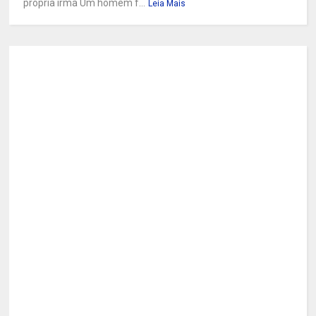
própria irmã Um homem f...
Leia Mais