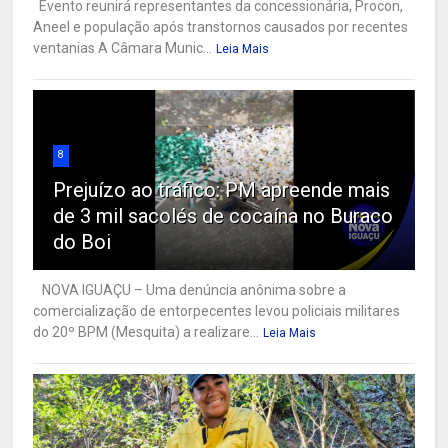
Evento reunirá representantes da concessionária, Procon,
Aneel e população após transtornos causados por recentes
ventanias A Câmara Munic...
Leia Mais
8
Prejuízo ao tráfico: PM apreende mais
de 3 mil sacolés de cocaína no Buraco
do Boi
NOVA IGUAÇU – Uma denúncia anônima sobre a
comercialização de entorpecentes levou policiais militares
do 20º BPM (Mesquita) a realizare...
Leia Mais