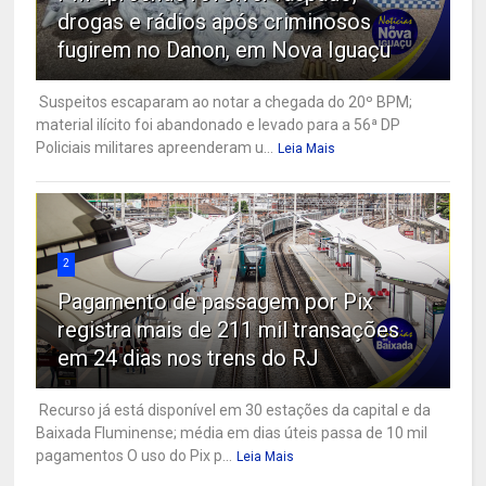
drogas e rádios após criminosos
fugirem no Danon, em Nova Iguaçu
Suspeitos escaparam ao notar a chegada do 20º BPM;
material ilícito foi abandonado e levado para a 56ª DP
Policiais militares apreenderam u...
Leia Mais
2
Pagamento de passagem por Pix
registra mais de 211 mil transações
em 24 dias nos trens do RJ
Recurso já está disponível em 30 estações da capital e da
Baixada Fluminense; média em dias úteis passa de 10 mil
pagamentos O uso do Pix p...
Leia Mais