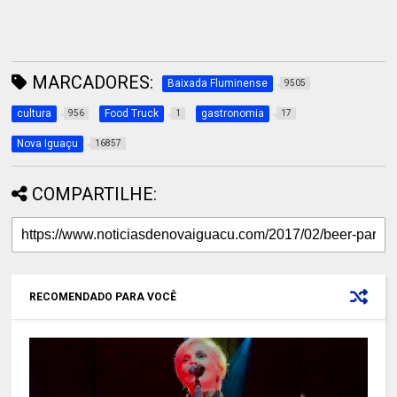
MARCADORES:
Baixada Fluminense
9505
cultura
Food Truck
gastronomia
956
1
17
Nova Iguaçu
16857
COMPARTILHE:
RECOMENDADO PARA VOCÊ