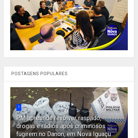
POSTAGENS POPULARES
1
PM apreende revólver raspado,
drogas e rádios após criminosos
fugirem no Danon, em Nova Iguaçu