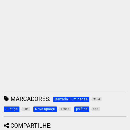
MARCADORES:
Baixada Fluminense
9504
Justiça
Nova Iguaçu
política
103
16856
445
COMPARTILHE: