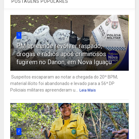
POSTAGENS POPULARES
1
PM apreende revólver raspado,
drogas e rádios após criminosos
fugirem no Danon, em Nova Iguaçu
Suspeitos escaparam ao notar a chegada do 20º BPM;
material ilícito foi abandonado e levado para a 56ª DP
Policiais militares apreenderam u...
Leia Mais
2