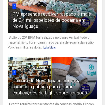
7
PM apreende revólver raspado e mais
de 2,4 mil papelotes de cocaína em
Nova Iguaçu
Ação do 20º BPM foi realizada no bairro Ambaí; todo o
material ilícito foi encaminhado para a delegacia da região
Policiais militares do 2...
Leia Mais
8
Câmara de Nova Iguaçu convoca
audiência pública para cobrar
explicações da Light sobre apagões
Evento reunirá representantes da concessionária, Procon,