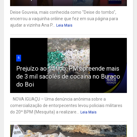
Deise Gouveia, mais conhecida como "Deise do tombo",
encerrou a vaquinha onliine que fez em sua página para
ajudar a vizinha Ana P...
Leia Mais
6
Prejuízo ao tráfico: PM apreende mais
de 3 mil sacolés de cocaína no Buraco
do Boi
NOVA IGUAÇU – Uma denúncia anônima sobre a
comercialização de entorpecentes levou policiais militares
do 20º BPM (Mesquita) a realizare...
Leia Mais