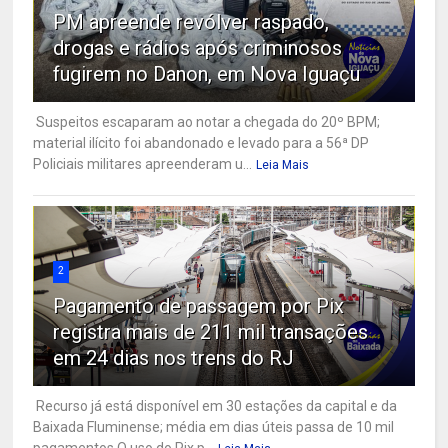
PM apreende revólver raspado,
drogas e rádios após criminosos
fugirem no Danon, em Nova Iguaçu
Suspeitos escaparam ao notar a chegada do 20º BPM;
material ilícito foi abandonado e levado para a 56ª DP
Policiais militares apreenderam u...
Leia Mais
2
Pagamento de passagem por Pix
registra mais de 211 mil transações
em 24 dias nos trens do RJ
Recurso já está disponível em 30 estações da capital e da
Baixada Fluminense; média em dias úteis passa de 10 mil