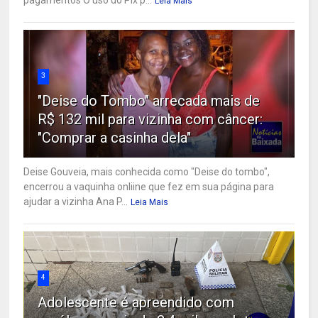
pagamentos O uso do Pix p...
Leia Mais
3
"Deise do Tombo" arrecada mais de
R$ 132 mil para vizinha com câncer:
"Comprar a casinha dela"
Deise Gouveia, mais conhecida como "Deise do tombo",
encerrou a vaquinha onliine que fez em sua página para
ajudar a vizinha Ana P...
Leia Mais
4
Adolescente é apreendido com