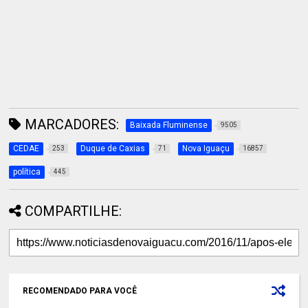
MARCADORES:
Baixada Fluminense
9505
CEDAE
Duque de Caxias
Nova Iguaçu
253
71
16857
política
445
COMPARTILHE:
RECOMENDADO PARA VOCÊ