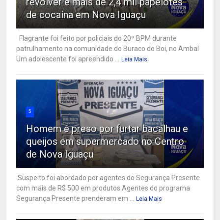
revólver e mais de 2,4 mil papelotes
de cocaína em Nova Iguaçu
Flagrante foi feito por policiais do 20º BPM durante
patrulhamento na comunidade do Buraco do Boi, no Ambaí
Um adolescente foi apreendido ...
Leia Mais
5
Homem é preso por furtar bacalhau e
queijos em supermercado no Centro
de Nova Iguaçu
Suspeito foi abordado por agentes do Segurança Presente
com mais de R$ 500 em produtos Agentes do programa
Segurança Presente prenderam em ...
Leia Mais