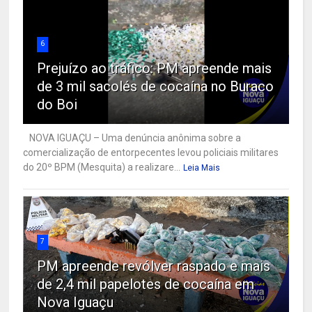
6
Prejuízo ao tráfico: PM apreende mais
de 3 mil sacolés de cocaína no Buraco
do Boi
NOVA IGUAÇU – Uma denúncia anônima sobre a
comercialização de entorpecentes levou policiais militares
do 20º BPM (Mesquita) a realizare...
Leia Mais
7
PM apreende revólver raspado e mais
de 2,4 mil papelotes de cocaína em
Nova Iguaçu