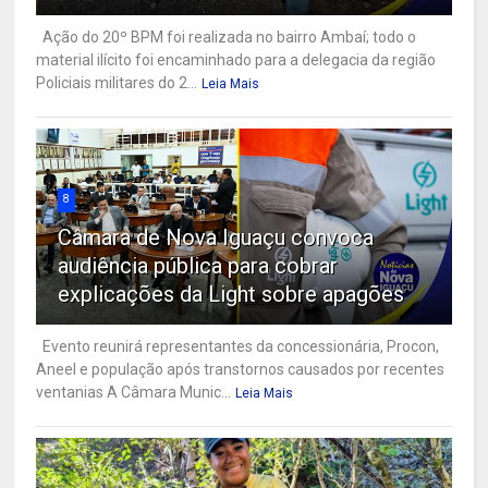
Ação do 20º BPM foi realizada no bairro Ambaí; todo o
material ilícito foi encaminhado para a delegacia da região
Policiais militares do 2...
Leia Mais
8
Câmara de Nova Iguaçu convoca
audiência pública para cobrar
explicações da Light sobre apagões
Evento reunirá representantes da concessionária, Procon,
Aneel e população após transtornos causados por recentes
ventanias A Câmara Munic...
Leia Mais