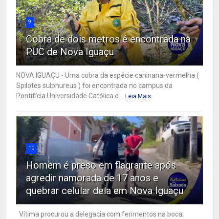
9
Cobra de dois metros é encontrada na
PUC de Nova Iguaçu
NOVA IGUAÇU - Uma cobra da espécie caninana-vermelha (
Spilotes sulphureus ) foi encontrada no campus da
Pontifícia Universidade Católica d...
Leia Mais
10
Homem é preso em flagrante após
agredir namorada de 17 anos e
quebrar celular dela em Nova Iguaçu
Vítima procurou a delegacia com ferimentos na boca;