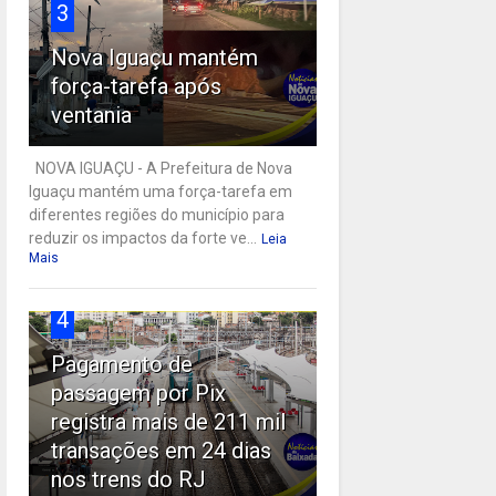
3
Nova Iguaçu mantém
força-tarefa após
ventania
NOVA IGUAÇU - A Prefeitura de Nova
Iguaçu mantém uma força-tarefa em
diferentes regiões do município para
reduzir os impactos da forte ve...
Leia
Mais
4
Pagamento de
passagem por Pix
registra mais de 211 mil
transações em 24 dias
nos trens do RJ