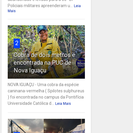
Policiais militares apreenderam u...
Leia
Mais
2
Cobra de dois metros é
encontrada na PUC de
Nova Iguaçu
NOVA IGUAÇU - Uma cobra da espécie
caninana-vermelha ( Spilotes sulphureus
) foi encontrada no campus da Pontifícia
Universidade Católica d...
Leia Mais