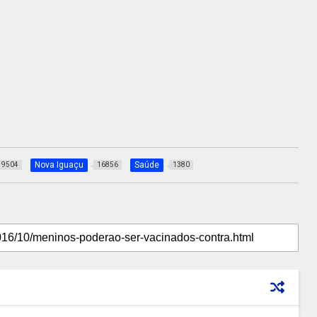
Nova Iguaçu
Saúde
9504
16856
1380