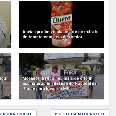
 o
Anvisa proíbe venda de lote de extrato
de tomate com pelo de roedor
açu
Morador já recolheu mais de oito mil
assinaturas em defesa do Hospital da
Posse para levar ao MP
PÁGINA INICIAL
POSTAGEM MAIS ANTIGA