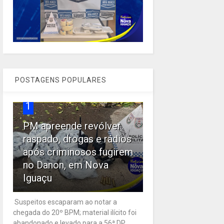
POSTAGENS POPULARES
1
PM apreende revólver
raspado, drogas e rádios
após criminosos fugirem
no Danon, em Nova
Iguaçu
Suspeitos escaparam ao notar a
chegada do 20º BPM; material ilícito foi
abandonado e levado para a 56ª DP