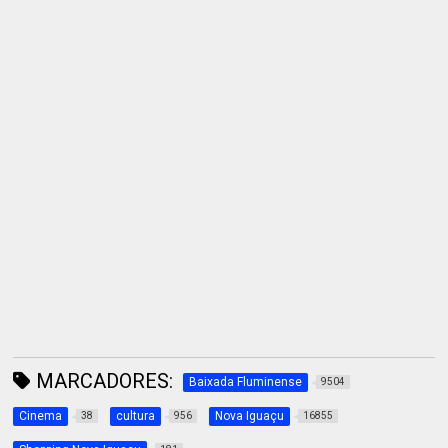
MARCADORES:
Baixada Fluminense
9504
Cinema
cultura
Nova Iguaçu
38
956
16855