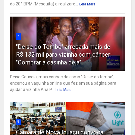
do 20º BPM (Mesquita) a realizare...
Leia Mais
7
"Deise do Tombo" arrecada mais de
R$ 132 mil para vizinha com câncer:
"Comprar a casinha dela"
Deise Gouveia, mais conhecida como "Deise do tombo",
encerrou a vaquinha onliine que fez em sua página para
ajudar a vizinha Ana P...
Leia Mais
8
Câmara de Nova Iguaçu convoca