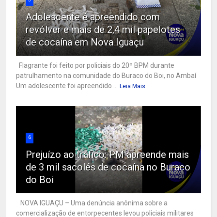
Adolescente é apreendido com
revólver e mais de 2,4 mil papelotes
de cocaína em Nova Iguaçu
Flagrante foi feito por policiais do 20º BPM durante
patrulhamento na comunidade do Buraco do Boi, no Ambaí
Um adolescente foi apreendido ...
Leia Mais
6
Prejuízo ao tráfico: PM apreende mais
de 3 mil sacolés de cocaína no Buraco
do Boi
NOVA IGUAÇU – Uma denúncia anônima sobre a
comercialização de entorpecentes levou policiais militares