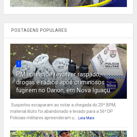
POSTAGENS POPULARES
1
PM apreende revólver raspado,
drogas e rádios após criminosos
fugirem no Danon, em Nova Iguaçu
Suspeitos escaparam ao notar a chegada do 20º BPM;
material ilícito foi abandonado e levado para a 56ª DP
Policiais militares apreenderam u...
Leia Mais