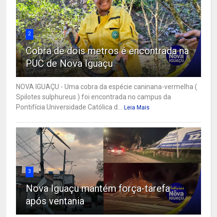
2
Cobra de dois metros é encontrada na
PUC de Nova Iguaçu
NOVA IGUAÇU - Uma cobra da espécie caninana-vermelha (
Spilotes sulphureus ) foi encontrada no campus da
Pontifícia Universidade Católica d...
Leia Mais
3
Nova Iguaçu mantém força-tarefa
após ventania