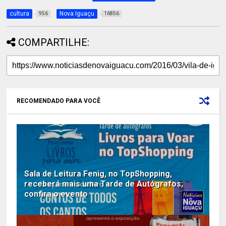
cultura
Nova Iguaçu
956
16856
COMPARTILHE:
RECOMENDADO PARA VOCÊ
Sala de Leitura Fenig, no TopShopping,
receberá mais uma Tarde de Autógrafos;
confira o evento