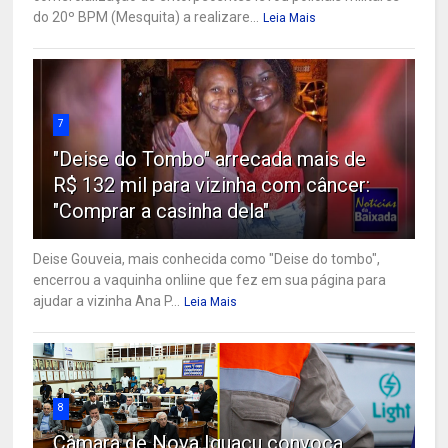
do 20º BPM (Mesquita) a realizare...
Leia Mais
7
"Deise do Tombo" arrecada mais de
R$ 132 mil para vizinha com câncer:
"Comprar a casinha dela"
Deise Gouveia, mais conhecida como "Deise do tombo",
encerrou a vaquinha onliine que fez em sua página para
ajudar a vizinha Ana P...
Leia Mais
8
Câmara de Nova Iguaçu convoca