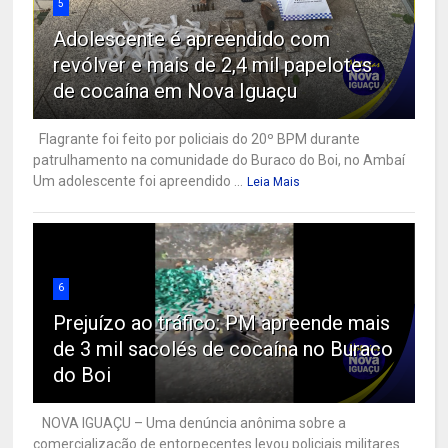
5
Adolescente é apreendido com
revólver e mais de 2,4 mil papelotes
de cocaína em Nova Iguaçu
Flagrante foi feito por policiais do 20º BPM durante
patrulhamento na comunidade do Buraco do Boi, no Ambaí
Um adolescente foi apreendido ...
Leia Mais
6
Prejuízo ao tráfico: PM apreende mais
de 3 mil sacolés de cocaína no Buraco
do Boi
NOVA IGUAÇU – Uma denúncia anônima sobre a
comercialização de entorpecentes levou policiais militares