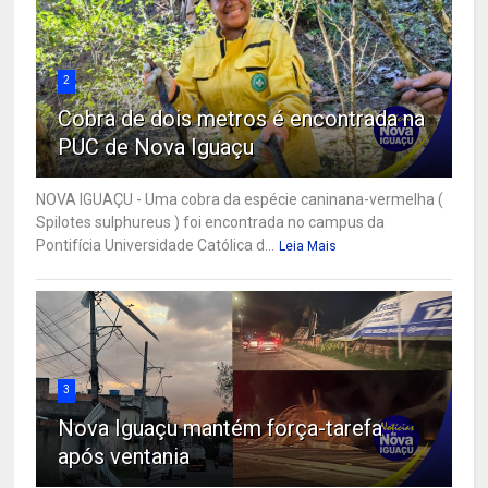
2
Cobra de dois metros é encontrada na
PUC de Nova Iguaçu
NOVA IGUAÇU - Uma cobra da espécie caninana-vermelha (
Spilotes sulphureus ) foi encontrada no campus da
Pontifícia Universidade Católica d...
Leia Mais
3
Nova Iguaçu mantém força-tarefa
após ventania