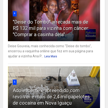
4
"Deise do Tombo" arrecada mais de
R$ 132 mil para vizinha com câncer:
"Comprar a casinha dela"
Deise Gouveia, mais conhecida como "Deise do tombo",
encerrou a vaquinha onliine que fez em sua página para
ajudar a vizinha Ana P...
Leia Mais
5
Adolescente é apreendido com
revólver e mais de 2,4 mil papelotes
de cocaína em Nova Iguaçu