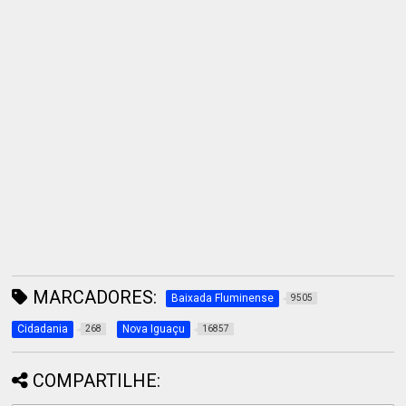
MARCADORES:
Baixada Fluminense
9505
Cidadania
Nova Iguaçu
268
16857
COMPARTILHE: