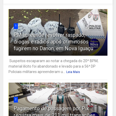
1
PM apreende revólver raspado,
drogas e rádios após criminosos
fugirem no Danon, em Nova Iguaçu
Suspeitos escaparam ao notar a chegada do 20º BPM;
material ilícito foi abandonado e levado para a 56ª DP
Policiais militares apreenderam u...
Leia Mais
2
Pagamento de passagem por Pix
registra mais de 211 mil transações