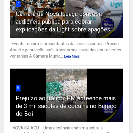
7
Câmara de Nova Iguaçu convoca
audiência pública para cobrar
explicações da Light sobre apagões
Evento reunirá representantes da concessionária, Procon,
Aneel e população após transtornos causados por recentes
ventanias A Câmara Munic...
Leia Mais
8
Prejuízo ao tráfico: PM apreende mais
de 3 mil sacolés de cocaína no Buraco
do Boi
NOVA IGUAÇU – Uma denúncia anônima sobre a