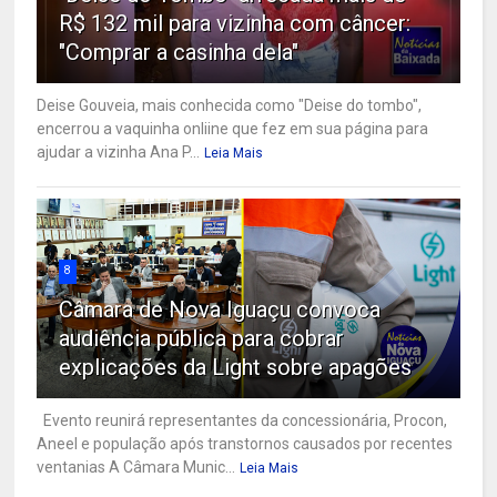
R$ 132 mil para vizinha com câncer:
"Comprar a casinha dela"
Deise Gouveia, mais conhecida como "Deise do tombo",
encerrou a vaquinha onliine que fez em sua página para
ajudar a vizinha Ana P...
Leia Mais
8
Câmara de Nova Iguaçu convoca
audiência pública para cobrar
explicações da Light sobre apagões
Evento reunirá representantes da concessionária, Procon,
Aneel e população após transtornos causados por recentes
ventanias A Câmara Munic...
Leia Mais