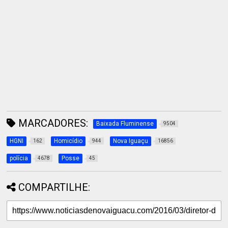
MARCADORES:
Baixada Fluminense
9504
HGNI
Homicídio
Nova Iguaçu
162
944
16856
polícia
Posse
4678
45
COMPARTILHE: