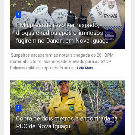
1
PM apreende revólver raspado,
drogas e rádios após criminosos
fugirem no Danon, em Nova Iguaçu
Suspeitos escaparam ao notar a chegada do 20º BPM;
material ilícito foi abandonado e levado para a 56ª DP
Policiais militares apreenderam u...
Leia Mais
2
Cobra de dois metros é encontrada na
PUC de Nova Iguaçu