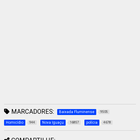
MARCADORES:
Baixada Fluminense
9505
Homicídio
Nova Iguaçu
polícia
944
16857
4678