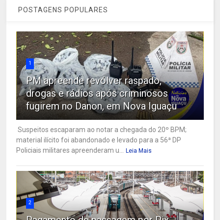
POSTAGENS POPULARES
1
PM apreende revólver raspado,
drogas e rádios após criminosos
fugirem no Danon, em Nova Iguaçu
Suspeitos escaparam ao notar a chegada do 20º BPM;
material ilícito foi abandonado e levado para a 56ª DP
Policiais militares apreenderam u...
Leia Mais
2