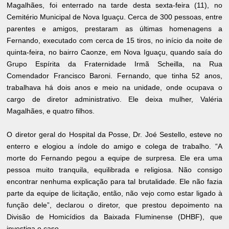
Magalhães, foi enterrado na tarde desta sexta-feira (11), no
Cemitério Municipal de Nova Iguaçu. Cerca de 300 pessoas, entre
parentes e amigos, prestaram as últimas homenagens a
Fernando, executado com cerca de 15 tiros, no início da noite de
quinta-feira, no bairro Caonze, em Nova Iguaçu, quando saía do
Grupo Espírita da Fraternidade Irmã Scheilla, na Rua
Comendador Francisco Baroni. Fernando, que tinha 52 anos,
trabalhava há dois anos e meio na unidade, onde ocupava o
cargo de diretor administrativo. Ele deixa mulher, Valéria
Magalhães, e quatro filhos.
O diretor geral do Hospital da Posse, Dr. Joé Sestello, esteve no
enterro e elogiou a índole do amigo e colega de trabalho. “A
morte do Fernando pegou a equipe de surpresa. Ele era uma
pessoa muito tranquila, equilibrada e religiosa. Não consigo
encontrar nenhuma explicação para tal brutalidade. Ele não fazia
parte da equipe de licitação, então, não vejo como estar ligado à
função dele”, declarou o diretor, que prestou depoimento na
Divisão de Homicídios da Baixada Fluminense (DHBF), que
investiga o caso.