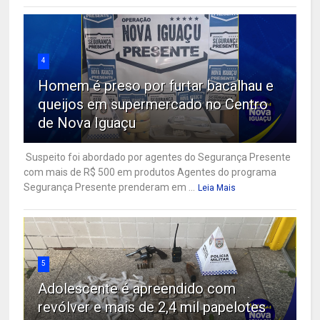
4
Homem é preso por furtar bacalhau e
queijos em supermercado no Centro
de Nova Iguaçu
Suspeito foi abordado por agentes do Segurança Presente
com mais de R$ 500 em produtos Agentes do programa
Segurança Presente prenderam em ...
Leia Mais
5
Adolescente é apreendido com
revólver e mais de 2,4 mil papelotes