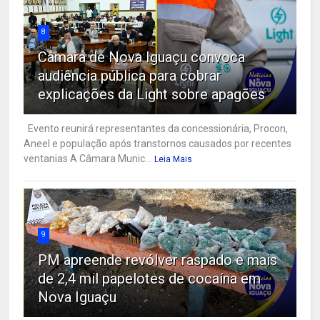
8
Câmara de Nova Iguaçu convoca
audiência pública para cobrar
explicações da Light sobre apagões
Evento reunirá representantes da concessionária, Procon,
Aneel e população após transtornos causados por recentes
ventanias A Câmara Munic...
Leia Mais
9
PM apreende revólver raspado e mais
de 2,4 mil papelotes de cocaína em
Nova Iguaçu