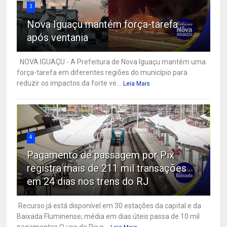
3
Nova Iguaçu mantém força-tarefa
após ventania
NOVA IGUAÇU - A Prefeitura de Nova Iguaçu mantém uma
força-tarefa em diferentes regiões do município para
reduzir os impactos da forte ve...
Leia Mais
4
Pagamento de passagem por Pix
registra mais de 211 mil transações
em 24 dias nos trens do RJ
Recurso já está disponível em 30 estações da capital e da
Baixada Fluminense; média em dias úteis passa de 10 mil