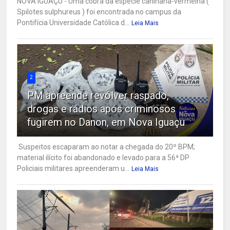
NOVA IGUAÇU - Uma cobra da espécie caninana-vermelha (
Spilotes sulphureus ) foi encontrada no campus da
Pontifícia Universidade Católica d...
Leia Mais
2
PM apreende revólver raspado,
drogas e rádios após criminosos
fugirem no Danon, em Nova Iguaçu
Suspeitos escaparam ao notar a chegada do 20º BPM;
material ilícito foi abandonado e levado para a 56ª DP
Policiais militares apreenderam u...
Leia Mais